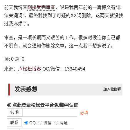
前天我博客
刚接受完审查
，说是我两年前的一篇博文有“非
法关键词”，最终我找到了可疑的XX词删除，这两天就没找
过我麻烦了。
审查，是一项长期而又艰苦的工作，很多时候连你自己都
不明白，就会通知你删除文章，这一点我不想多说了。
顶:
0
踩:
0
来源：
卢松松博客
QQ/微信：13340454
发表感想
加入微信群
点此登录松松云平台免费
认证
名 称
必填
联系
QQ
微信
网址