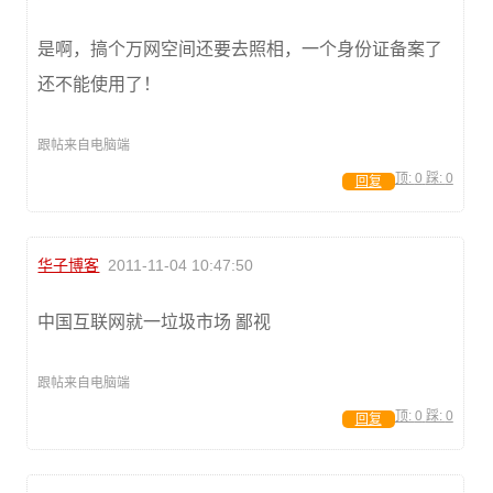
是啊，搞个万网空间还要去照相，一个身份证备案了
还不能使用了！
跟帖来自电脑端
顶:
0
踩:
0
回复
华子博客
2011-11-04 10:47:50
中国互联网就一垃圾市场 鄙视
跟帖来自电脑端
顶:
0
踩:
0
回复