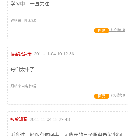
学习中，一直关注
跟帖来自电脑端
顶:
0
踩:
0
回复
博客纪念册
2011-11-04 10:12:36
哥们太牛了
跟帖来自电脑端
顶:
0
踩:
0
回复
敏敏知音
2011-11-04 18:29:43
听说过！好像有这回事！大收录的日子服务器就出问