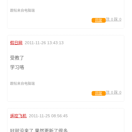
跟帖来自电脑端
顶:
0
踩:
0
回复
假日网
2011-11-26 13:43:13
受教了
学习咯
跟帖来自电脑端
顶:
0
踩:
0
回复
遥控飞机
2011-11-25 08:56:45
好就没来了 果然更新了很多