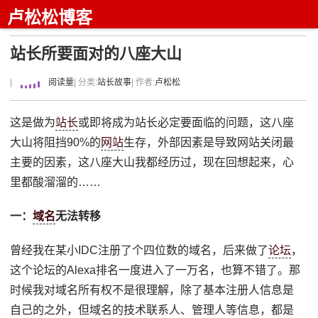
卢松松博客
站长所要面对的八座大山
|
阅读量
| 分类:
站长故事
| 作者:
卢松松
这是做为
站长
或即将成为站长必定要面临的问题，这八座
大山将阻挡90%的
网站
生存，外部因素是导致网站关闭最
主要的因素，这八座大山我都经历过，现在回想起来，心
里都酸溜溜的……
一：
域名
无法转移
曾经我在某小IDC注册了个四位数的域名，后来做了
论坛
，
这个论坛的Alexa排名一度进入了一万名，也算不错了。那
时候我对域名所有权不是很理解，除了基本注册人信息是
自己的之外，但域名的技术联系人、管理人等信息，都是