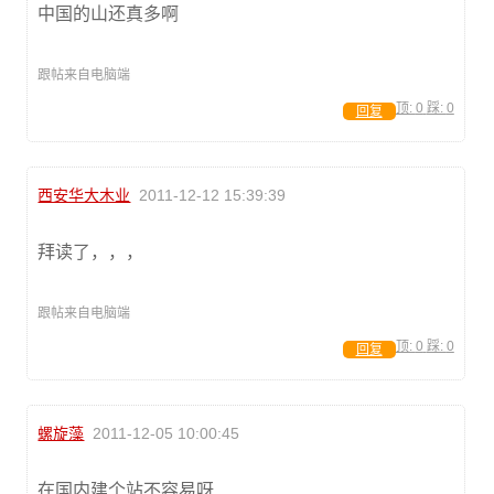
中国的山还真多啊
跟帖来自电脑端
顶:
0
踩:
0
回复
西安华大木业
2011-12-12 15:39:39
拜读了，，，
跟帖来自电脑端
顶:
0
踩:
0
回复
螺旋藻
2011-12-05 10:00:45
在国内建个站不容易呀