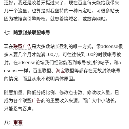
还好，我还是咬着牙挺过来了，现在百度每天能给我带来
几千个流量，也算是对我坚持的一种肯定吧。可很多站长
因为被搜索引擎降权，就想着换域名，或放弃网站。
七：随意封杀联盟帐号
现在
联盟广告
是大多数站长盈利的唯一方式，像adsense很
多人要几个月才能满100刀，可往往快到100的时候帐号被
封，在adsense论坛我们经常能看到帐号被封的帖子，和a
dsense一样，百度联盟、
淘宝
联盟等都存在无故封杀帐号
的情况，而且从来不说明具体原因。
随意扣量、降低分成比例、修改点击数、修改收入量，已
成为各个联盟
广告
商的重要收入来源。而广大中小站长，
只能忍气吞声。
八：
审查