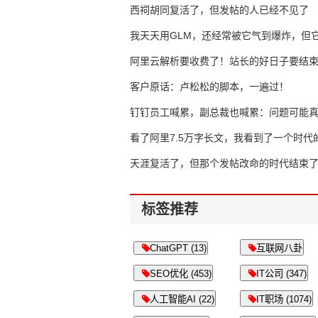
西祠胡同复活了，但发帖的人已经不见了
我天天用GLM，还经常被它气到爆炸，但它
16万亿
阿里云解析要收费了！站长的好日子要结
客户原话：卢松松的脚本，一遍过！
钉钉员工喊累，副总裁也喊累：问题可能
了
看了阿里7.5万字长文，我看到了一个时代
天涯复活了，但那个发帖改命的时代结束
标签推荐
ChatGPT (13)
互联网八卦
SEO优化 (453)
IT公司 (347)
人工智能AI (22)
IT职场 (1074)