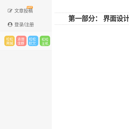
文章投稿
第一部分： 界面设
登录/注册
松松
进微
松松
松松
云市
信群
软文
云主
场
机