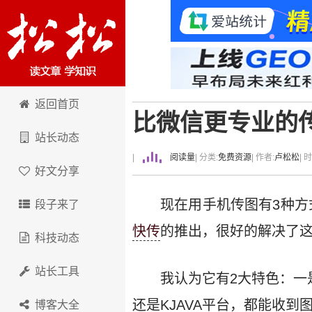
卢松松博客
返回首页
比微信更专业的
站长动态
|
阅读量
| 分类:
免费资源
| 作者:
卢松松
| 
好文分享
现在用手机传图有3种方
段子来了
快传
的推出，很好的解决了
科技动态
站长工具
我认为它有2大特色：一是
还是KJAVA平台，都能收到
博客大全