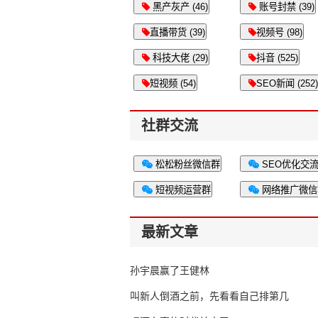
黑产灰产 (46)
账号封禁 (39)
直播带货 (39)
视频号 (98)
科技大佬 (29)
抖音 (525)
短视频 (54)
SEO新闻 (252)
社群交流
松松粉丝微信群
SEO优化交
短视频运营群
网络推广微信
最新文章
。
孙宇晨赢了王健林
叫新人倒酒之前，先看看自己排第几