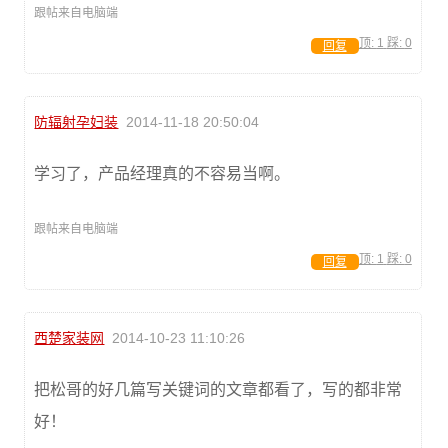
跟帖来自电脑端
顶:
1
踩:
0
回复
防辐射孕妇装
2014-11-18 20:50:04
学习了，产品经理真的不容易当啊。
跟帖来自电脑端
顶:
1
踩:
0
回复
西楚家装网
2014-10-23 11:10:26
把松哥的好几篇写关键词的文章都看了，写的都非常
好！