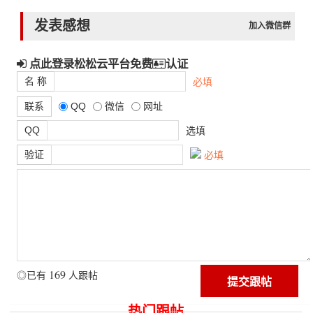
发表感想
加入微信群
点此登录松松云平台免费
认证
名 称
必填
联系
QQ
微信
网址
QQ
选填
验证
必填
169
◎已有
人跟帖
热门跟帖