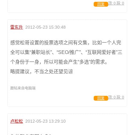
顶:
0
踩:
0
回复
雷东升
2012-05-23 15:30:48
感觉松哥设置的投票选项之间有交集，比如一个人完
全可以集“兼职站长”、“SEO/推广”、“互联网爱好者”三
个身份于一身，所以可能会产生“多选”的需求。
略提建议，不当之处还望见谅
跟帖来自电脑端
顶:
0
踩:
0
回复
卢松松
2012-05-23 13:29:10