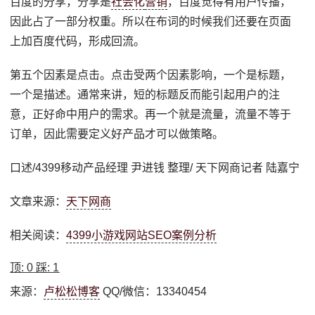
百度的分享，分享是
社会化
营销
，百度觉得有用户传播，
因此占了一部分权重。所以在布词的时候我们还要在页面
上加百度代码，形成回流。
第五个因素是点击。点击受两个因素影响，一个是标题，
一个是描述。通常来讲，短的标题反而能引起用户的注
意，正好命中用户的需求。再一个就是流量，流量不等于
订单，因此需要定义好产品才可以做策略。
口述/4399移动产品经理 尹进钱 整理/ 天下网商记者 陆嘉宁
文章来源：
天下网商
相关阅读：
4399小游戏网站SEO案例分析
顶:
0
踩:
1
来源：
卢松松博客
QQ/微信：13340454