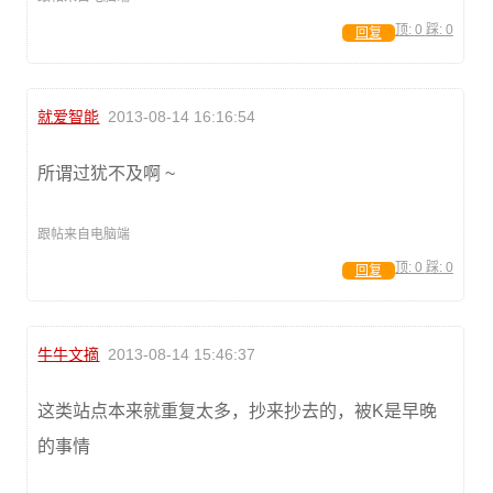
顶:
0
踩:
0
回复
就爱智能
2013-08-14 16:16:54
所谓过犹不及啊 ~
跟帖来自电脑端
顶:
0
踩:
0
回复
牛牛文摘
2013-08-14 15:46:37
这类站点本来就重复太多，抄来抄去的，被K是早晚
的事情