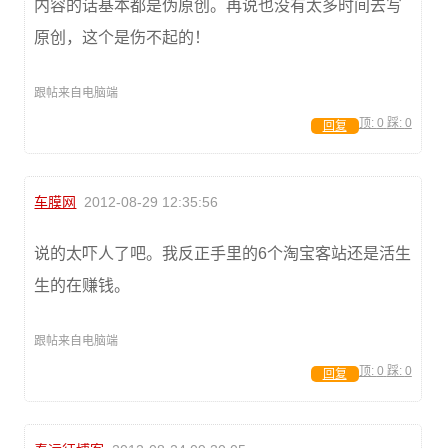
内容的话基本都是伪原创。再说也没有太多时间去写
原创，这个是伤不起的！
跟帖来自电脑端
顶:
0
踩:
0
回复
车膜网
2012-08-29 12:35:56
说的太吓人了吧。我反正手里的6个淘宝客站还是活生
生的在赚钱。
跟帖来自电脑端
顶:
0
踩:
0
回复