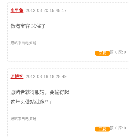
水里鱼
2012-08-20 15:45:17
做淘宝客 悲催了
跟帖来自电脑端
顶:
0
踩:
0
回复
泥博客
2012-08-16 18:28:49
愿赌者就得服输，要输得起
这年头做站就像**了
跟帖来自电脑端
顶:
0
踩:
0
回复