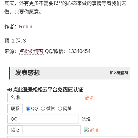
其实，还有更多不需要以**的心态来做的事情等着我们去
做，只要你愿意。
作者：
Robin
顶:
1
踩:
3
来源：
卢松松博客
QQ/微信：13340454
发表感想
加入微信群
点此登录松松云平台免费
认证
名 称
必填
联系
QQ
微信
网址
QQ
选填
验证
必填