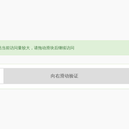
or:
站当前访问量较大，请拖动滑块后继续访问
向右滑动验证