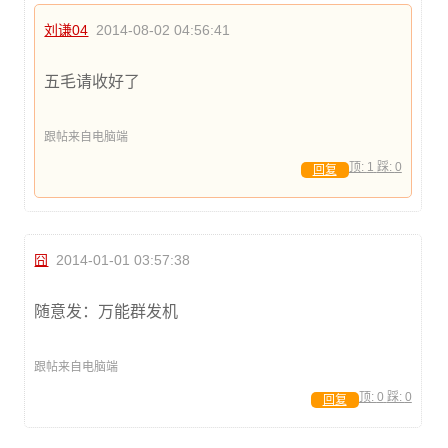
刘谦04
2014-08-02 04:56:41
五毛请收好了
跟帖来自电脑端
顶:
1
踩:
0
回复
囧
2014-01-01 03:57:38
随意发：万能群发机
跟帖来自电脑端
顶:
0
踩:
0
回复