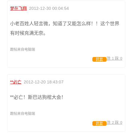
梦在飞翔
2012-12-30 00:04:54
小老百姓人轻言微，知道了又能怎么样！！这个世界
有时候充满无奈。
跟帖来自电脑端
顶:
1
踩:
0
回复
**必亡
2012-12-20 18:43:07
**必亡！斯巴达狗棺大会！
跟帖来自电脑端
顶:
2
踩:
0
回复