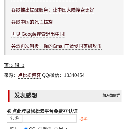
谷歌推出提醒服务：让中国大陆搜索更好
谷歌中国的死亡螺旋
再见,Google搜索退出中国!
谷歌再次叫板：你的Gmail正遭受国家级攻击
顶:
3
踩:
0
来源：
卢松松博客
QQ/微信：13340454
发表感想
加入微信群
点此登录松松云平台免费
认证
名 称
必填
联系
QQ
微信
网址