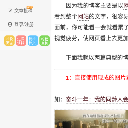
因为我的博客主要是以
文章投稿
看到整个
网站
的文字，很容
登录/注册
面前，你可能看一会就看累
视觉疲劳，使网页看上去更
松松
进微
松松
松松
下面我就以两篇典型的
1：直接使用现成的图片
云市
信群
软文
云主
如：
奋斗十年：我的同龄人
场
机