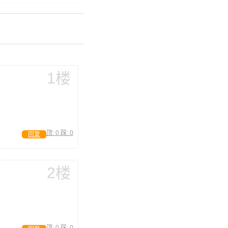
1楼
顶:
0
踩:
0
回复
2楼
顶:
0
踩:
0