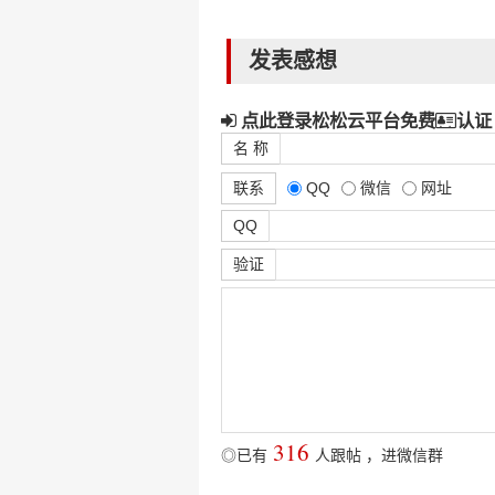
发表感想
点此登录松松云平台免费
认证
名 称
联系
QQ
微信
网址
QQ
验证
316
◎已有
人跟帖
，
进微信群