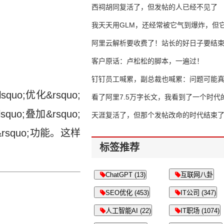
西祠胡同复活了，但发帖的人已经不见了
我天天用GLM，还经常被它气到爆炸，但它
16万亿
阿里云解析要收费了！站长的好日子要结
客户原话：卢松松的脚本，一遍过！
钉钉员工喊累，副总裁也喊累：问题可能
;优化&rsquo;
了
看了阿里7.5万字长文，我看到了一个时代
o;叠加&rsquo;
天涯复活了，但那个发帖改命的时代结束
squo;功能。这样
标签推荐
ChatGPT (13)
互联网八卦
SEO优化 (453)
IT公司 (347)
人工智能AI (22)
IT职场 (1074)