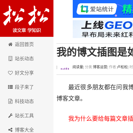
卢松松博客
返回首页
我的博文插图是
站长动态
|
阅读量
| 分类:
博客运营
| 作者:
卢松松
| 
好文分享
最近很多朋友都在问我
段子来了
博客文章。
科技动态
站长工具
我为什么要给每篇文章
博客大全