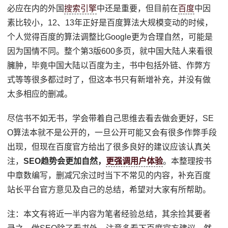
必应在内的外国
搜索引擎
中还是重要，但目前在
百度
中因
素比较小，12、13年正好是百度算法大规模变动的时候，
个人觉得百度的算法调整比Google更为合理自然，可能是
因为国情不同。整个第3版600多页，就中国大陆人来看很
臃肿，毕竟中国大陆以百度为主，书中包括外链、作弊方
式等等很多都过时了，但这本书只有新增补充，并没有做
太多相应的删减。
尽信书不如无书，学会带着自己思维去看去做会更好，SE
O算法本就不是公开的，一旦公开可能又会有很多作弊手段
出现，但现在百度官方给出了很多良好的建议应该认真关
注，
SEO趋势会更加自然，
更强调用户体验
。本整理按书
中章数编写，删减冗余过时当下不常见的内容，补充百度
站长平台官方意见及自己的总结，希望对大家有所帮助。
注：本文有将近一半内容为笔者经验总结，其余捡其要者