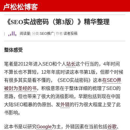
卢松松博客
《SEO实战密码（第3版）》精华整理
|
阅读量
| 分类:
SEO推广
| 作者:
读者投稿
整体感受
笔者是2012年进入SEO和个人
站长
这个行当的，4年时间
不算长也不算短，12年年底时读这本书第1版，但那个时候
有很多其实是看不懂的，《SEO实战密码》这本
在SEO界
被封为圣经的书
，积极意思在于整体详细的梳理了SEO的
思路，但也带来了很大的消极影响，早期包括到现在中国
大陆SEO粗暴的伪原创、发
外链
的行为很大程度上受了此
书影响。
这本书是以研究
Google
为主，外链因素在当前包括
谷歌
、