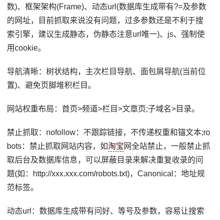
数)、框架架构(Frame)、动态url(数据库生成带有?=及参数
的网址，目前抓取来说没有问题，过多参数还是不利于搜
索引擎，建议生成静态，伪静态注意url唯一)、js、强制使
用cookie。
导航清晰：树状结构，主次栏目导航、面包屑导航(当前位
置)、避免页脚堆积栏目。
网站权重布局：首页>频道>栏目>文章页;子域名>目录。
禁止抓取：nofollow：不跟踪链接，不传递权重和锚文本;ro
bots：禁止抓取网站内容，如
淘宝
网全站禁止，一般禁止抓
取后台及数据库信息，可以屏蔽目录来解决重复收录的问
题(如：http://xxx.xxx.com/robots.txt)，Canonical：地址规
范标签。
动态url：数据库生成带有问好、等号及参数，容易让搜索