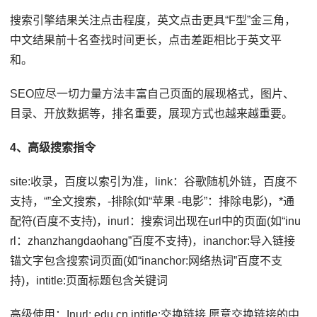
搜索引擎结果关注点击程度，英文点击更具“F型”金三角，
中文结果前十名查找时间更长，点击差距相比于英文平
和。
SEO应尽一切力量方法丰富自己页面的展现格式，图片、
目录、开放数据等，排名重要，展现方式也越来越重要。
4、高级搜索指令
site:收录，百度以索引为准，link：谷歌随机外链，百度不
支持，“”全文搜索，-排除(如“苹果 -电影”：排除电影)，*通
配符(百度不支持)，inurl：搜索词出现在url中的页面(如“inu
rl：zhanzhangdaohang”百度不支持)，inanchor:导入链接
锚文字包含搜索词页面(如“inanchor:网络热词”百度不支
持)，intitle:页面标题包含关键词
高级使用：Inurl:.edu.cn intitle:交换链接 愿意交换链接的中