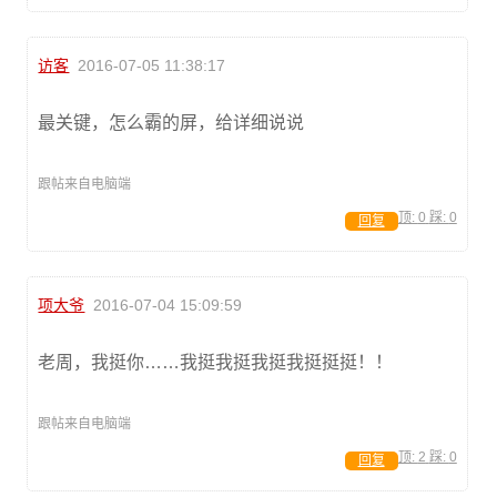
访客
2016-07-05 11:38:17
最关键，怎么霸的屏，给详细说说
跟帖来自电脑端
顶:
0
踩:
0
回复
项大爷
2016-07-04 15:09:59
老周，我挺你……我挺我挺我挺我挺挺挺！！
跟帖来自电脑端
顶:
2
踩:
0
回复