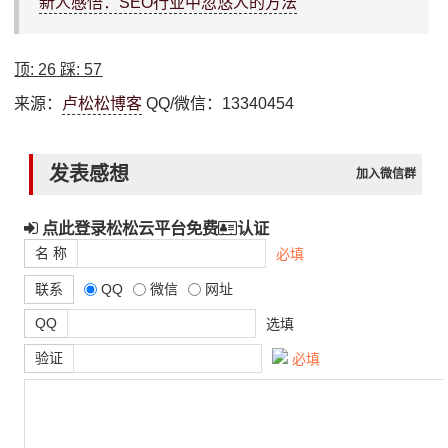
新人感悟：SEO行业中忽悠人的方法
顶:
26
踩:
57
来源：
卢松松博客
QQ/微信：13340454
发表感想
加入微信群
点此登录松松云平台免费
认证
名 称
必填
联系
QQ
微信
网址
QQ
选填
验证
必填