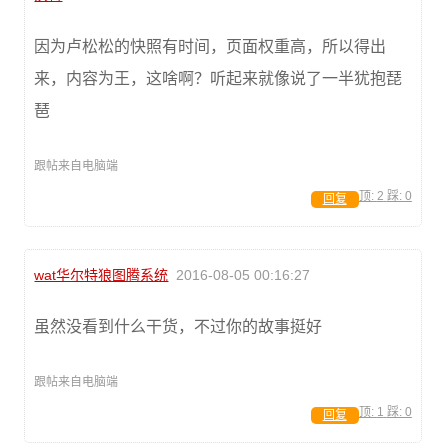
因为卢松松的快照有时间，页面权重高，所以得出
来，内容为王，这啥啊？听起来就像说了一半犹抱琵
琶
跟帖来自电脑端
顶:
2
踩:
0
回复
wat华尔特狼图腾系统
2016-08-05 00:16:27
虽然没看到什么干货，不过你的故事挺好
跟帖来自电脑端
顶:
1
踩:
0
回复