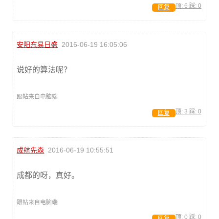
顶:
6
踩:
0
回复
安阳东易日盛
2016-06-19 16:05:06
说好的算法呢？
跟帖来自电脑端
顶:
3
踩:
0
回复
成航先森
2016-06-19 10:55:51
成都的呀，真好。
跟帖来自电脑端
顶:
0
踩:
0
回复