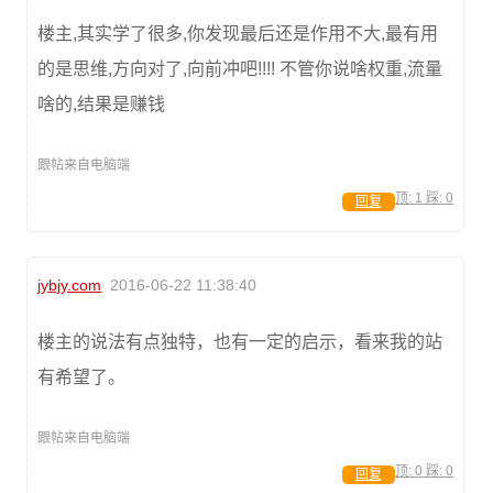
楼主,其实学了很多,你发现最后还是作用不大,最有用
的是思维,方向对了,向前冲吧!!!! 不管你说啥权重,流量
啥的,结果是赚钱
跟帖来自电脑端
顶:
1
踩:
0
回复
jybjy.com
2016-06-22 11:38:40
楼主的说法有点独特，也有一定的启示，看来我的站
有希望了。
跟帖来自电脑端
顶:
0
踩:
0
回复