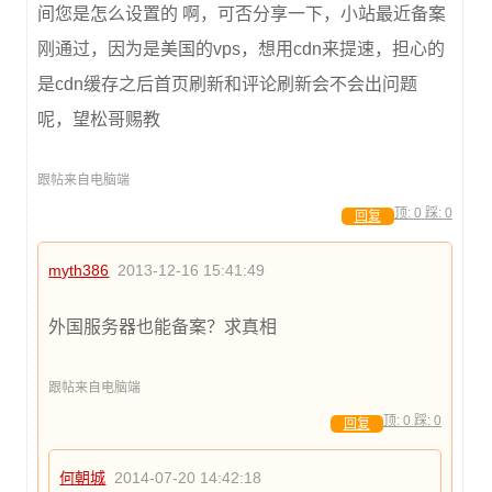
间您是怎么设置的 啊，可否分享一下，小站最近备案
刚通过，因为是美国的vps，想用cdn来提速，担心的
是cdn缓存之后首页刷新和评论刷新会不会出问题
呢，望松哥赐教
跟帖来自电脑端
顶:
0
踩:
0
回复
myth386
2013-12-16 15:41:49
外国服务器也能备案？求真相
跟帖来自电脑端
顶:
0
踩:
0
回复
何朝城
2014-07-20 14:42:18