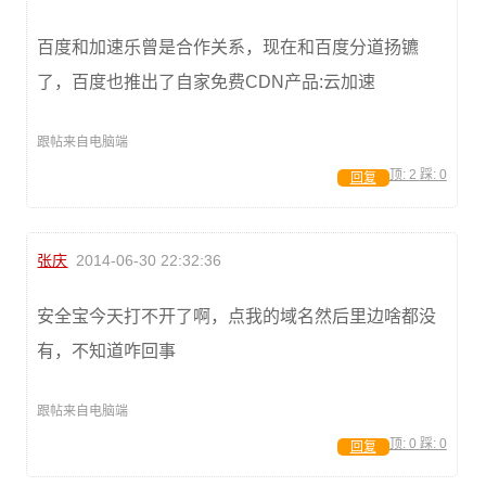
百度和加速乐曾是合作关系，现在和百度分道扬镳
了，百度也推出了自家免费CDN产品:云加速
跟帖来自电脑端
顶:
2
踩:
0
回复
张庆
2014-06-30 22:32:36
安全宝今天打不开了啊，点我的域名然后里边啥都没
有，不知道咋回事
跟帖来自电脑端
顶:
0
踩:
0
回复