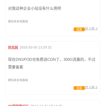
对我这种企业小站没有什么用吧
跟帖来自电脑端
顶:
0
踩:
0
回复
阿宅网
2016-03-03 13:29:32
现在DNSPOD也免费送CDN了，300G流量的，不过
需要备案
跟帖来自电脑端
顶:
0
踩:
0
回复
X6团网赚论坛
2014-12-31 18:14:06