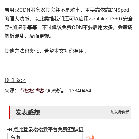
启用双CDN服务器其实并不是难事，主要靠依靠DNSpod
的强大功能，以此类推我们还可以启用webluker+360+安全
宝+加速乐等等，不过
建议免费CDN不要启用太多，会造成
解析混乱，反而更慢。
其他方法也类似，希望本文对你有用。
顶:
1
踩:
4
来源：
卢松松博客
QQ/微信：13340454
发表感想
加入微信群
点此登录松松云平台免费
认证
名 称
必填