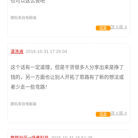
也可以这么说吧
跟帖来自电脑端
顶:
0
踩:
0
回复
清洗液
2016-10-31 17:25:04
这个话有一定道理，但是干货很多人分享出来是挣了
钱的，另一方面也让别人开拓了思路有了新的想法或
者少走一些弯路！
跟帖来自电脑端
顶:
0
踩:
0
回复
数联社区vr场景科技
2016-10-31 16:51:28