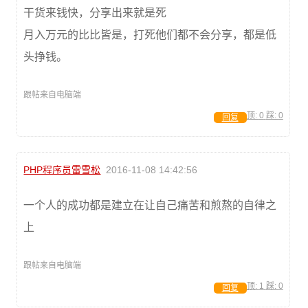
干货来钱快，分享出来就是死
月入万元的比比皆是，打死他们都不会分享，都是低
头挣钱。
跟帖来自电脑端
顶:
0
踩:
0
回复
PHP程序员雷雪松
2016-11-08 14:42:56
一个人的成功都是建立在让自己痛苦和煎熬的自律之
上
跟帖来自电脑端
顶:
1
踩:
0
回复