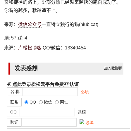
货和捷径的路上，少部分热已经越来越快的跑向成功了。
你看的越多，就越追不上。
来源：
微信公众号
一直特立独行的猫(niubicat)
顶:
57
踩:
4
来源：
卢松松博客
QQ/微信：13340454
发表感想
加入微信群
点此登录松松云平台免费
认证
名 称
必填
联系
QQ
微信
网址
QQ
选填
验证
必填