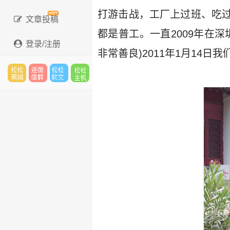
打游击战，工厂上过班、吃
文章投稿
都是普工。一直2009年在
登录/注册
非常善良)2011年1月14日
松松
进微
松松
松松
云市
信群
软文
云主
场
机