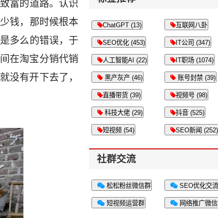
条致富的道路。认识
多少钱，那时候根本
ChatGPT (13)
互联网八卦
法是多么的错误，于
SEO优化 (453)
IT公司 (347)
间在淘宝分销代销
人工智能AI (22)
IT职场 (1074)
就没有开下去了，
黑产灰产 (46)
账号封禁 (39)
直播带货 (39)
视频号 (98)
科技大佬 (29)
抖音 (525)
短视频 (54)
SEO新闻 (252)
社群交流
松松粉丝微信群
SEO优化交
短视频运营群
网络推广微信