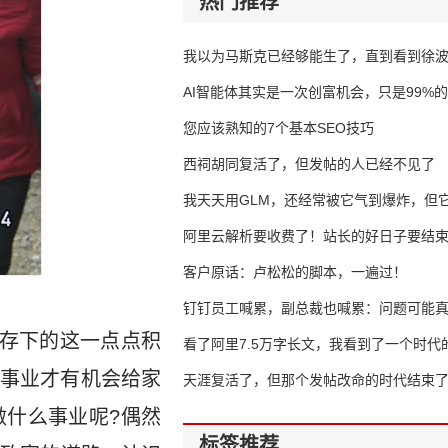
热门推荐
我以为马斯克已经够能生了，直到看到徐
AI智能体其实是一次创富机会，只是99%
错过了
您应该熟知的7个基本SEO技巧
西祠胡同复活了，但发帖的人已经不见了
我天天用GLM，还经常被它气到爆炸，但它
16万亿
阿里云解析要收费了！站长的好日子要结
客户原话：卢松松的脚本，一遍过！
钉钉员工喊累，副总裁也喊累：问题可能
工存下的这一点点积
了
看了阿里7.5万字长文，我看到了一个时代
事业才有机会给家
天涯复活了，但那个发帖改命的时代结束
什么事业呢?偶然
标签推荐