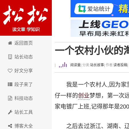
卢松松博客
返回首页
一个农村小伙的
站长动态
|
阅读量
| 分类:
站长故事
| 作者:
读者投稿
好文分享
我是一个农村人,因为家
段子来了
仔一样的
创业
梦想，第一次
科技动态
家电镀厂上班,记得那年是2
站长工具
之后去过浙江、湖南、辽
博客大全