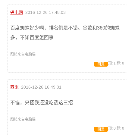
锂电网
2016-12-26 17:48:03
百度蜘蛛好少啊，排名倒是不错。谷歌和360的蜘蛛
多，不知百度怎回事
跟帖来自电脑端
顶:
1
踩:
0
回复
西米
2016-12-26 16:49:01
不错，只怪我还没吃透这三招
跟帖来自电脑端
顶:
0
踩:
0
回复