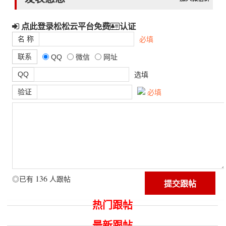
点此登录松松云平台免费
认证
名 称
必填
联系
QQ
微信
网址
QQ
选填
验证
必填
136
◎已有
人跟帖
热门跟帖
最新跟帖