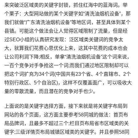
来突破泛区域类的关键字封锁，抓住红海中的蓝海词。举
个栗子：大型网站做的某个关键字如“清洗油烟机设备”，那
我们就做“广东清洗油烟机设备”等地区词，甚至具体到某个
县镇。可能这个做法会让人觉得区域限制了流量，但是经
过SEO小组的认真研究发现：泛区域类关键词的竞争太
大，就算我们花费心思优化上来，这其中花费的成本也会
让公司利润下降;相反，单拿“清洗油烟机设备”这个词来说，
一百个竞争对手争抢这一个词;而我们通过地区限制却可以
把这个词扩充为34个词(中国共有23个省、4个直辖市、2个
特别行政区、5个自治区)，这样不仅覆盖面广，可以吸收大
量的零散流量，而且潜在的竞争对手也少。
上面说的是关键字选择方面，接下来就是将关键字布局到
网站的各个页面，这方面主要参考58同城的做法：首页布
局品牌词，且最多不超过三个;栏目页布局省市区域类的关
键字;三级详情页布局城镇区域类的关键字。并且参照58同