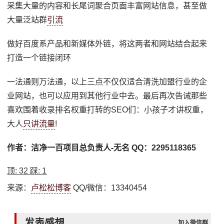
采集大量的内容和长尾词聚合页面丰富网站信息，甚至做
大量泛站群
引流
做好百度系产品和新媒体外链，将这两者和网站结合起来
打造一个链接闭环
一法通则万法通，以上三点不仅仅适合清洗加盟行业的企
业网站，也可以应用到其他行业中去。最后再次告诫那些
喜欢围着收录排名权重打转的SEO们：小孩子才讲权重，
大人
只讲流量
!
作者：洁净一百项目总负责人-无名 QQ：2295118365
顶:
32
踩:
1
来源：
卢松松博客
QQ/微信：13340454
发表感想
加入微信群