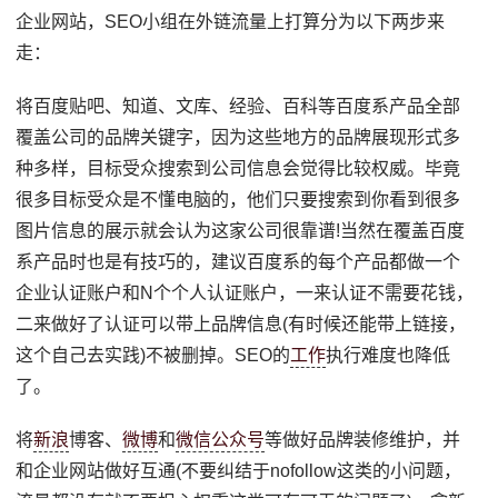
企业网站，SEO小组在外链流量上打算分为以下两步来
走：
将百度贴吧、知道、文库、经验、百科等百度系产品全部
覆盖公司的品牌关键字，因为这些地方的品牌展现形式多
种多样，目标受众搜索到公司信息会觉得比较权威。毕竟
很多目标受众是不懂电脑的，他们只要搜索到你看到很多
图片信息的展示就会认为这家公司很靠谱!当然在覆盖百度
系产品时也是有技巧的，建议百度系的每个产品都做一个
企业认证账户和N个个人认证账户，一来认证不需要花钱，
二来做好了认证可以带上品牌信息(有时候还能带上链接，
这个自己去实践)不被删掉。SEO的
工作
执行难度也降低
了。
将
新浪
博客、
微博
和
微信公众号
等做好品牌装修维护，并
和企业网站做好互通(不要纠结于nofollow这类的小问题，