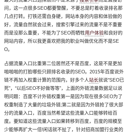
问，这一点很多SEO都要警醒，不要总是盯着收录排名那
几点打转。打铁还需自身硬，网站本身的内容和体验做的
好，流量自然就会过来，搜索引擎过来的流量不是不重要
而是没那么重要，不能为了SEO而牺牲
用户体验
和良好的
网站内容，所以我更喜欢把我的职业叫做优化而不是SE
O。
占据流量入口比重第二位居然还不是百度，这是不是更加
啪啪啪的打脸哪些只顾排名收录的SEO。2015年百度说外
链不再加入权重计算的范围内，好多个人
站长
就说“SEO已
死”，“以后SEO不好做等等”，上面的外链流量数据足以说
明问题：百度不计外链权重第一是因为现在很多SEO为了
权重制造了大量的垃圾外链;第二就是因为外链抢了很大部
分的流量入口，百度当然希望这些流量入口能够转给百
度。要知道这些流量入口如果转移到百度，百度的规模至
少能够再扩大一倍!闲话就不扯了，针对招商加盟行业类的