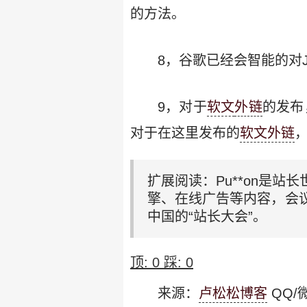
的方法。
8，谷歌已经会智能的对Jav
9，对于
软文
外链
的发布
对于在这里发布的
软文外链
扩展阅读：Pu**on是站
擎、在线广告等内容，会
中国的“站长大会”。
顶:
0
踩:
0
来源：
卢松松博客
QQ/微