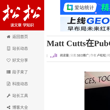
卢松松博客
返回首页
Matt Cutts
站长动态
|
阅读量
| 分类:
SEO推广
| 作者:
卢松松
| 
好文分享
段子来了
科技动态
站长工具
博客大全