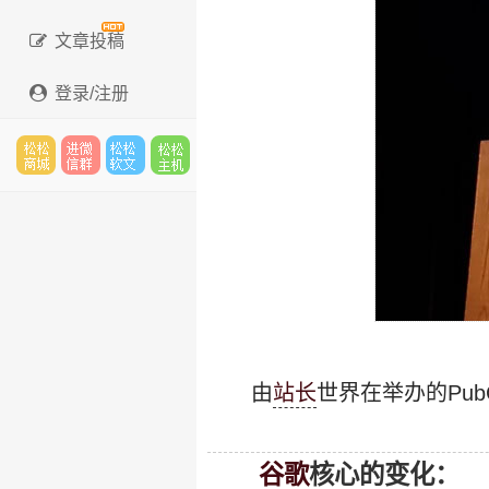
文章投稿
登录/注册
松松
进微
松松
松松
云市
信群
软文
云主
由
站长
世界在举办的Pub
场
机
谷歌
核心的变化：