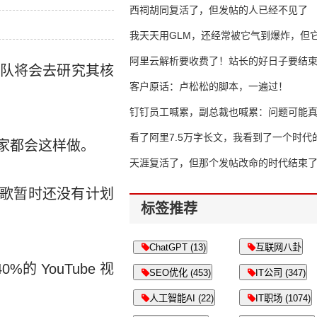
西祠胡同复活了，但发帖的人已经不见了
我天天用GLM，还经常被它气到爆炸，但它
16万亿
阿里云解析要收费了！站长的好日子要结
团队将会去研究其核
客户原话：卢松松的脚本，一遍过！
钉钉员工喊累，副总裁也喊累：问题可能
了
看了阿里7.5万字长文，我看到了一个时代
国家都会这样做。
天涯复活了，但那个发帖改命的时代结束
谷歌暂时还没有计划
标签推荐
ChatGPT (13)
互联网八卦
的 YouTube 视
SEO优化 (453)
IT公司 (347)
人工智能AI (22)
IT职场 (1074)