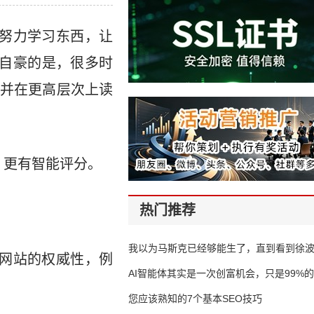
努力学习东西，让
s自豪的是，很多时
并在更高层次上读
，更有智能评分。
热门推荐
我以为马斯克已经够能生了，直到看到徐
网站的权威性，例
AI智能体其实是一次创富机会，只是99%
错过了
您应该熟知的7个基本SEO技巧