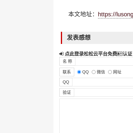
本文地址：
https://luso
发表感想
点此登录松松云平台免费
认证
名 称
联系
QQ
微信
网址
QQ
验证