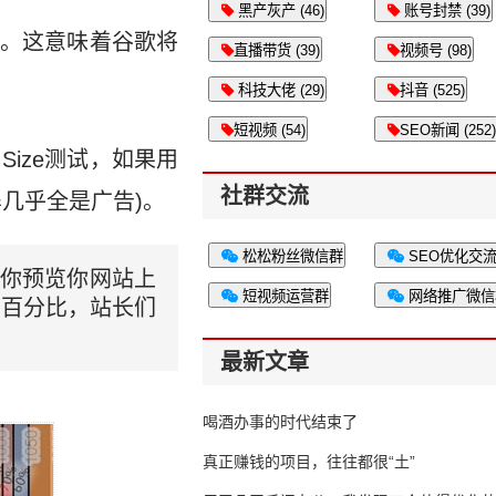
黑产灰产 (46)
账号封禁 (39)
间。这意味着谷歌将
直播带货 (39)
视频号 (98)
科技大佬 (29)
抖音 (525)
短视频 (54)
SEO新闻 (252)
 Size测试，如果用
社群交流
几乎全是广告)。
松松粉丝微信群
SEO优化交
你预览你网站上
短视频运营群
网络推广微信
均百分比，站长们
最新文章
喝酒办事的时代结束了
真正赚钱的项目，往往都很“土”