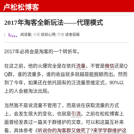
卢松松博客
2017年淘客全新玩法——代理模式
|
阅读量
| 分类:
经验心得
| 作者:
读者投稿
2017年必将会是淘客的一个转折年。
在这之前，他的火爆完全是在依托
流量
，不管是
微信
还是Q
Q群，谁的流量多，谁的收益就多就越是能脱颖而出。然而
到了今年，如果还在依托固有的泛流量思维定式，90%以
上的人会被淘汰出局。
当然我不是说流量不管用了，而是说在获取流量的方式
上，会发生很大的变化，也就是
引流
。之前在松松博客上
面曾经发表过一篇关于群维护的文章，可以和这篇互补来
看，具体参考《
听说你的淘客群又做死了?来学学群维护这