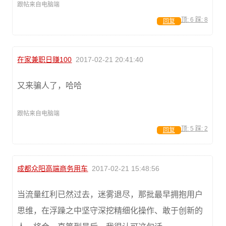
跟帖来自电脑端
顶:
6
踩:
8
回复
在家兼职日赚100
2017-02-21 20:41:40
又来骗人了，哈哈
跟帖来自电脑端
顶:
5
踩:
2
回复
成都众阳高端商务用车
2017-02-21 15:48:56
当流量红利已然过去，迷雾退尽，那批最早拥抱用户
思维，在浮躁之中坚守深挖精细化操作、敢于创新的