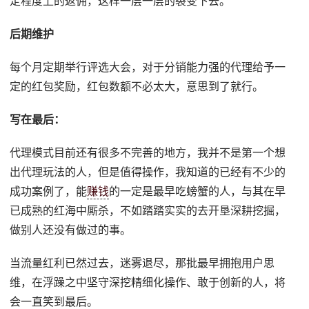
定程度上的返佣，这样一层一层的裂变下去。
后期维护
每个月定期举行评选大会，对于分销能力强的代理给予一
定的红包奖励，红包数额不必太大，意思到了就行。
写在最后：
代理模式目前还有很多不完善的地方，我并不是第一个想
出代理玩法的人，但是值得操作，我知道的已经有不少的
成功案例了，能
赚钱
的一定是最早吃螃蟹的人，与其在早
已成熟的红海中厮杀，不如踏踏实实的去开垦深耕挖掘，
做别人还没有做过的事。
当流量红利已然过去，迷雾退尽，那批最早拥抱用户思
维，在浮躁之中坚守深挖精细化操作、敢于创新的人，将
会一直笑到最后。