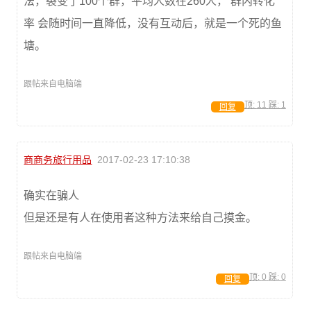
法，裂变了100个群，平均人数在260人， 群内转化
率 会随时间一直降低，没有互动后，就是一个死的鱼
塘。
跟帖来自电脑端
顶:
11
踩:
1
回复
商商务旅行用品
2017-02-23 17:10:38
确实在骗人
但是还是有人在使用者这种方法来给自己摸金。
跟帖来自电脑端
顶:
0
踩:
0
回复