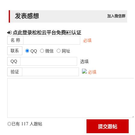
发表感想
加入微信群
点此登录松松云平台免费
认证
名 称
必填
联系
QQ
微信
网址
QQ
选填
验证
必填
117
◎已有
人跟帖