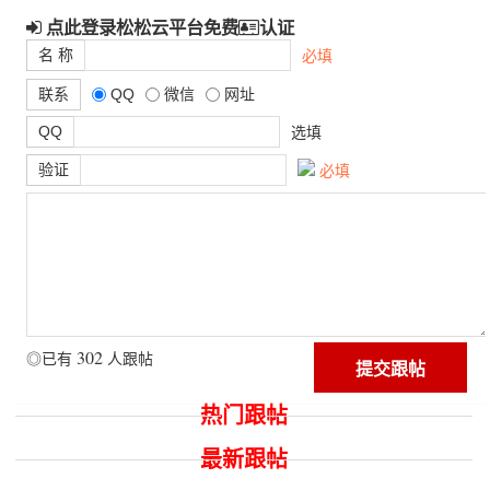
点此登录松松云平台免费
认证
名 称
必填
联系
QQ
微信
网址
QQ
选填
验证
必填
302
◎已有
人跟帖
热门跟帖
最新跟帖