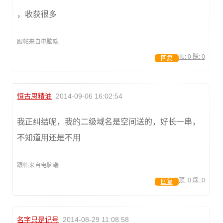
，收获很多
跟帖来自电脑端
顶:
0
踩:
0
回复
恒古思精油
2014-09-06 16:02:54
我正纠结呢，我的二级域名是空间送的，好长一串，
不知道用还是不用
跟帖来自电脑端
顶:
0
踩:
0
回复
名字只是记号
2014-08-29 11:08:58