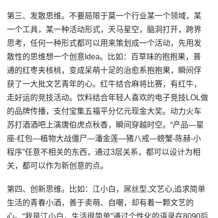
第三、发散思维。不要局限于莫一个行业某一个领域，某
一个工具，某一种活动形式，天马星空，脑洞打开，跨界
思考，任何一种形式都可以用来策划成一个活动，先用发
散性的思维想一个创意Idea。比如：百草味的抱抱果，普
通的红枣夹核桃，变成呆萌十足的治愈系抱抱果，瞬间俘
获了一大批文艺青年的心。红牛结合麻将比赛，有红牛，
走好运的竞技活动。饮料结合年轻人喜欢的电子竞技LOL做
的品牌传播，支付宝集五福平分亿元现金大奖。动力火车
苏打酒酒吧上演唐伯虎点秋香，瞬间穿越时空。“产品—星
座-红包—植物大战僵尸—潘金莲—猪八戒—螃蟹-陈赫-小
程序”任意不相关的东西，通过3层关系，都可以设计为相
关，都可以作为新创意的点。
第四、创新思维。比如：江小白，屌丝型,文艺心,追求简单
生活的青春小酒，善于卖萌、自嘲，却有着一颗文艺的
心。“我是江小白，生活很简单”通过个性化的语录在8090后