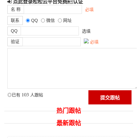
点此登录松松云平台免费
认证
名 称
必填
联系
QQ
微信
网址
QQ
选填
验证
必填
103
◎已有
人跟帖
热门跟帖
最新跟帖