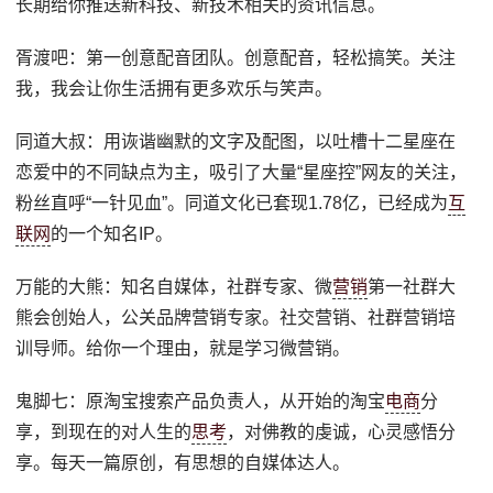
长期给你推送新科技、新技术相关的资讯信息。
胥渡吧：第一创意配音团队。创意配音，轻松搞笑。关注
我，我会让你生活拥有更多欢乐与笑声。
同道大叔：用诙谐幽默的文字及配图，以吐槽十二星座在
恋爱中的不同缺点为主，吸引了大量“星座控”网友的关注，
粉丝直呼“一针见血”。同道文化已套现1.78亿，已经成为
互
联网
的一个知名IP。
万能的大熊：知名自媒体，社群专家、微
营销
第一社群大
熊会创始人，公关品牌营销专家。社交营销、社群营销培
训导师。给你一个理由，就是学习微营销。
鬼脚七：原淘宝搜索产品负责人，从开始的淘宝
电商
分
享，到现在的对人生的
思考
，对佛教的虔诚，心灵感悟分
享。每天一篇原创，有思想的自媒体达人。