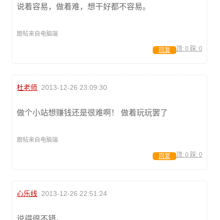
说着容易，做着难，想干好都不容易。
跟帖来自电脑端
顶:
0
踩:
0
回复
杜老师
2013-12-26 23:09:30
做个小站想赚钱还是很难啊！ 做着玩玩罢了
跟帖来自电脑端
顶:
0
踩:
0
回复
心乐线
2013-12-26 22:51:24
说得很不错。