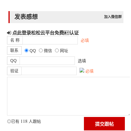
发表感想
加入微信群
点此登录松松云平台免费
认证
名 称
必填
联系
QQ
微信
网址
QQ
选填
验证
必填
118
◎已有
人跟帖