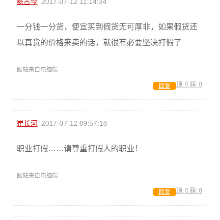
懿古今
2017-07-12 11:14:34
一分钱一分货，便宜买到假货无可厚非，如果假货还
以真货的价格来卖的话，就很有必要坚决打假了
跟帖来自电脑端
顶:
0
踩:
0
回复
崔长河
2017-07-12 09:57:18
职业打假……请尊重打假人的职业！
跟帖来自电脑端
顶:
0
踩:
0
回复