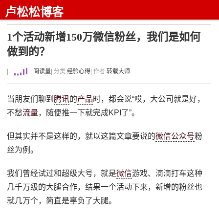
卢松松博客
1个活动新增150万微信粉丝，我们是如何
做到的？
|
阅读量
| 分类:
经验心得
| 作者:
转载大师
当朋友们聊到
腾讯
的
产品
时，都会说“哎，大公司就是好，
不愁
流量
，随便推一下就完成KPI了”。
但其实并不是这样的，就以这篇文章要说的
微信公众号
粉
丝为例。
我们曾经试过和超级大号，就是
微信
游戏、滴滴打车这种
几千万级的大腿合作，结果一个活动下来，新增的粉丝也
就几万个，简直是辜负了大腿。