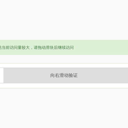
or:
站当前访问量较大，请拖动滑块后继续访问
向右滑动验证