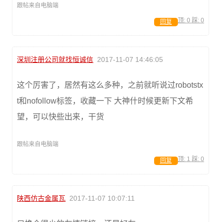
跟帖来自电脑端
顶:
0
踩:
0
回复
深圳注册公司就找恒诚信
2017-11-07 14:46:05
这个厉害了，居然有这么多种，之前就听说过robotstx
t和nofollow标签，收藏一下 大神什时候更新下文希
望，可以快些出来，干货
跟帖来自电脑端
顶:
1
踩:
0
回复
陕西仿古金属瓦
2017-11-07 10:07:11