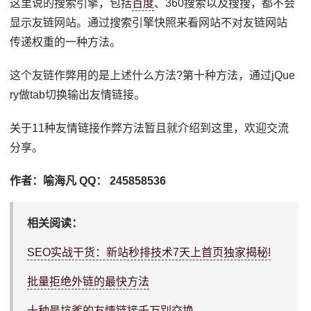
这里说的搜索引擎，包括
百度
、360搜索以及搜搜，都不会
显示友链网站。通过搜索引擎快照来看网站不对友链网站
传递权重的一种方法。
这个友链作弊用的是上述什么方法?第十种方法，通过jQue
ry做tab切换输出友情链接。
关于11种友情链接作弊方法暂且就介绍到这里，欢迎交流
分享。
作者：喻海凡 QQ： 245858536
相关阅读：
SEO实战干货：新站秒排技术7天上首页独家揭秘!
批量拒绝外链的最快方法
十种最坑爹的友情链接千万别交换