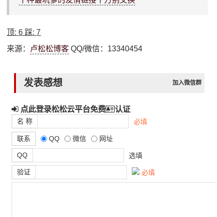
顶:
6
踩:
7
来源：
卢松松博客
QQ/微信：13340454
发表感想
加入微信群
点此登录松松云平台免费
认证
名 称
必填
联系
QQ
微信
网址
QQ
选填
验证
必填