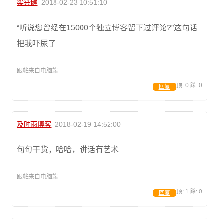
梁兴健
2018-02-23 10:51:10
“听说您曾经在15000个独立博客留下过评论?”这句话
把我吓尿了
跟帖来自电脑端
顶:
0
踩:
0
回复
及时雨博客
2018-02-19 14:52:00
句句干货，哈哈，讲话有艺术
跟帖来自电脑端
顶:
1
踩:
0
回复