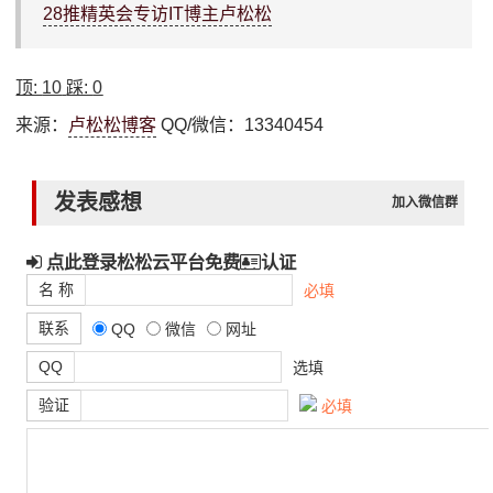
28推精英会专访IT博主卢松松
顶:
10
踩:
0
来源：
卢松松博客
QQ/微信：13340454
发表感想
加入微信群
点此登录松松云平台免费
认证
名 称
必填
联系
QQ
微信
网址
QQ
选填
验证
必填