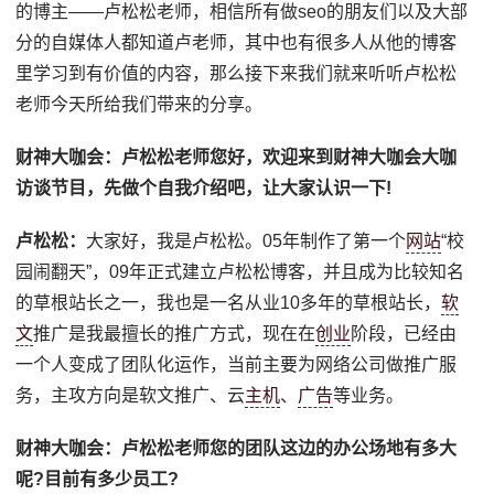
的博主——卢松松老师，相信所有做seo的朋友们以及大部
分的自媒体人都知道卢老师，其中也有很多人从他的博客
里学习到有价值的内容，那么接下来我们就来听听卢松松
老师今天所给我们带来的分享。
财神大咖会：
卢松松老师您好，欢迎来到财神大咖会大咖
访谈节目，先做个自我介绍吧，让大家认识一下!
卢松松：
大家好，我是卢松松。05年制作了第一个
网站
“校
园闹翻天”，09年正式建立卢松松博客，并且成为比较知名
的草根站长之一，我也是一名从业10多年的草根站长，
软
文
推广是我最擅长的推广方式，现在在
创业
阶段，已经由
一个人变成了团队化运作，当前主要为网络公司做推广服
务，主攻方向是软文推广、云
主机
、
广告
等业务。
财神大咖会：
卢松松老师您的团队这边的办公场地有多大
呢?目前有多少员工?