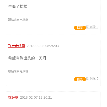
牛逼了松松
跟帖来自电脑端
顶:
0
踩:
0
回复
飞针走绣网
2018-02-08 08:25:03
希望有熬出头的一天呀
跟帖来自电脑端
顶:
0
踩:
0
回复
挑好单
2018-02-07 13:20:21