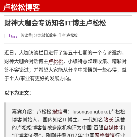
卢松松博客
财神大咖会专访知名IT博主卢松松
|
阅读量
| 分类:
站长故事
| 作者:
卢松松
近日，大咖访谈栏目进行了第五十七期的一个专访邀约，
财神大咖会对话博主
卢松松
，小编特意整理收集、精彩对
答不容错过；并希望大家能从分享中领悟到一些心得，益
于个人/事业有更好的发展方向。
以下为正文：
嘉宾介绍：卢松松(
微信
号：lusongsongboke)卢松松
博客创始人，国内知名IT博主，一代知名
站长
;运营
的卢松松博客曾被多家机构评为中国“百强
自媒体
”和
“IT博客50强”，刚刚获得2017年“中国
网络营销
行业