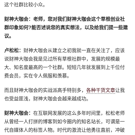
这个社群比较小众。
财神大咖会：
老师，您对我们财神大咖会这个草根创业社
群印象如何?能否述说您的真实想法，以及给我们提一些建
议。
卢松松：
财神大咖会从建立之初我就一直在关注了，应该
说财神大咖会我是见过所有草根社群中，发展的规模最
大、知名度最高的一个社群。短短几年就发展到上千位付
费会员，实在令人佩服和羡慕。
而且财神大咖会的实战派高手特别多，
各种干货文章
让我
也受益匪浅，财神大咖会会越来越成功。
财神大咖会：
在互联网发展的这么多年时间里，松松老师
从曾经一人打拼的博客到如今圈内的知名站长，可谓是一
代自媒体人的标签人物。时代的激流让他勇往直前，冲破