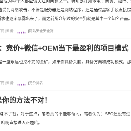
全成为每个人都应该关注的问题之一。特别是在如今电子商务、银行、
遭受到网络攻击，不管是服务器还是网站程序，还是通过黑客手段直接
需求也逐渐暴露出来了，而之前所介绍过的安全狗就是其中一个知名产品
厂商
|
浏览:
|
网站安全
安全狗
势：竞价+微信+OEM当下最盈利的项目模式
是一座永远也挖不完的金矿，如果你具备头脑，具备方向和成功模式，
厂商
|
浏览:
|
竞价排名
是你的方法不对！
O赚不了钱，对于这点，笔者真的不能够苟同。笔者认为：SEO还没有过
，咱啊直接进入正题哈。