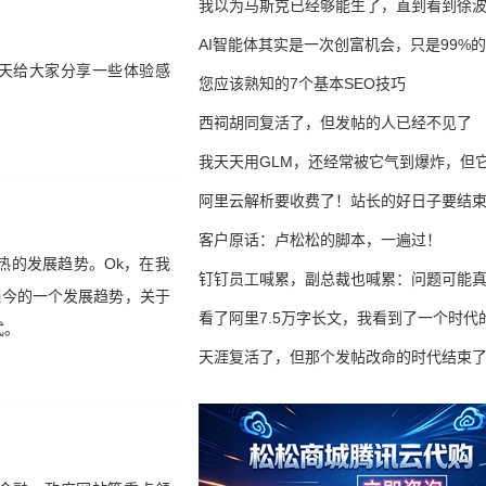
我以为马斯克已经够能生了，直到看到徐
AI智能体其实是一次创富机会，只是99%
今天给大家分享一些体验感
错过了
您应该熟知的7个基本SEO技巧
西祠胡同复活了，但发帖的人已经不见了
我天天用GLM，还经常被它气到爆炸，但它
16万亿
阿里云解析要收费了！站长的好日子要结
客户原话：卢松松的脚本，一遍过！
热的发展趋势。Ok，在我
钉钉员工喊累，副总裁也喊累：问题可能
当今的一个发展趋势，关于
了
看了阿里7.5万字长文，我看到了一个时代
式。
天涯复活了，但那个发帖改命的时代结束