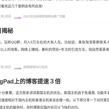
看完这几个案例会有所启发!
厂商
|
浏览:
|
SEO优化
网络营销
网站推广
流量
目揭秘
誉。玩转QQ群，月入5万左右的大有人在。比如说，某些淘宝客群很多
万以上的淘客。网络上赚钱，暴利的项目+专注的引流方法，钱自然滚滚
厂商
|
浏览:
|
网络营销
SEO优化
ingPad上的博客提速３倍
分重要，这次就来讲讲美国主机的优化，美国主机由于免备案, 功能丰富
度相对于国内主机和香港主机来说会慢一些。以下将分享一下对托管在WebH
用美国主机的服务时，你的博客在国内也可以飞快的访问。