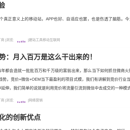
验
个真正意义上的移动站，APP也好、自适应也罢，也是伤透了脑筋。
厂商
|
浏览:
|
建站工具
移动互联网
趋势：月入百万是这么干出来的！
每年都会造就一批批百万和千万级的富翁出来，那么当下如何抓住微商火
新趋势，竞价+微信+OEM当下最盈利的项目式模，我们有讲解到竞价行业
种延伸，我们简单的说就是利用竞价将流量引流到微信中去成交的一种模
厂商
|
浏览:
|
网络营销
s化的创新优点