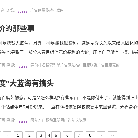
厂商
|
浏览:
|
广告
网赚
移动互联网
价的那些事
种是烧钱无底洞，另外一种是赚钱很暴利。这是竞价长久以来给人固化
兽;也导致了一部分人盲目听信竞价暴利的言论，压上自己所有一搏，结
厂商
|
浏览:
|
竞价排名
搜索引擎
广告
网站推广
百度
联盟广告
百度竞价
度”大蓝海有搞头
待百度如初恋。可是又怎么样呢?有些东西，不是你付出了，就能得到正
一个站点今年5月份以来，一直在降权恢复降权恢复中来回倒腾，弄得身心
厂商
|
浏览:
|
网站推广
移动互联网
广告
站长故事
‹
1
2
3
4
5
6
7
8
›
››