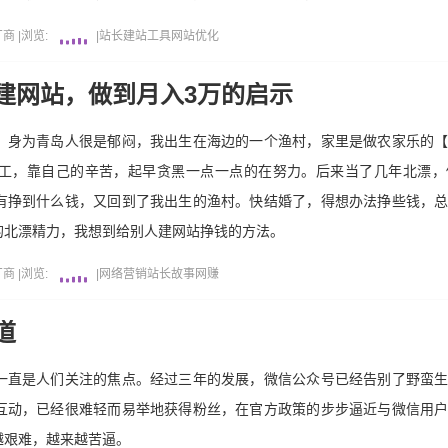
厂商
|
浏览:
|
站长
建站工具
网站优化
建网站，做到月入3万的启示
，身为青岛人很是郁闷，我出生在海边的一个渔村，家里是做农家乐的
工，靠自己的辛苦，起早贪黑一点一点的在努力。后来当了几年北漂，
有挣到什么钱，又回到了我出生的渔村。快结婚了，得想办法挣些钱，
的北漂精力，我想到给别人建网站挣钱的方法。
厂商
|
浏览:
|
网络营销
站长故事
网赚
道
一直是人们关注的焦点。经过三年的发展，微信公众号已经告别了野蛮
互动，已经很难轻而易举地获得粉丝，在官方政策的步步逼近与微信用
越艰难，越来越苦逼。