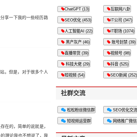
ChatGPT (13)
互联网八卦
里分享一下我的一些经历路
SEO优化 (453)
IT公司 (347)
人工智能AI (22)
IT职场 (1074)
黑产灰产 (46)
账号封禁 (39)
直播带货 (39)
视频号 (98)
科技大佬 (29)
抖音 (525)
网站。但是，对于很多个人
短视频 (54)
SEO新闻 (252)
社群交流
松松粉丝微信群
SEO优化交
短视频运营群
网络推广微信
是存在的，简单的说就是，
多的理论我也不想说了，我