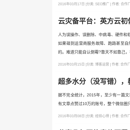
2016年03月17日 |
分类:
SEO推广
| 作者:
合作
云灾备平台：英方云初
人为误操作、误删除、中病毒、硬件和软
如果碰到运营商服务故障、跑路甚至自
的。难道只能自认倒霉?靠天不如靠己
2016年03月15日 |
分类:
博客运营
| 作者:
合作
超多水分（没写错），教
据不完全统计，2015年，至少有一篇文章
有文章点赞过10万的账号，整个微信圈
2016年03月08日 |
分类:
经验心得
| 作者:
合作