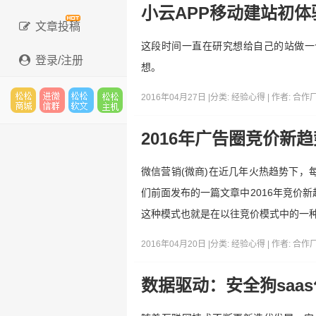
小云APP移动建站初体
文章投稿
这段时间一直在研究想给自己的站做一
登录/注册
想。
2016年04月27日 |
分类:
经验心得
| 作者:
合作
松松
进微
松松
松松
2016年广告圈竞价新
微信营销(微商)在近几年火热趋势下，
们前面发布的一篇文章中2016年竞价
云市
信群
软文
云主
这种模式也就是在以往竞价模式中的一
2016年04月20日 |
分类:
经验心得
| 作者:
合作
场
机
数据驱动：安全狗saa