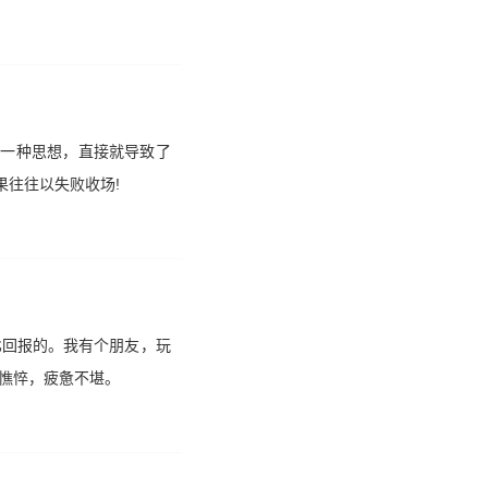
的一种思想，直接就导致了
果往往以失败收场!
比回报的。我有个朋友，玩
憔悴，疲惫不堪。