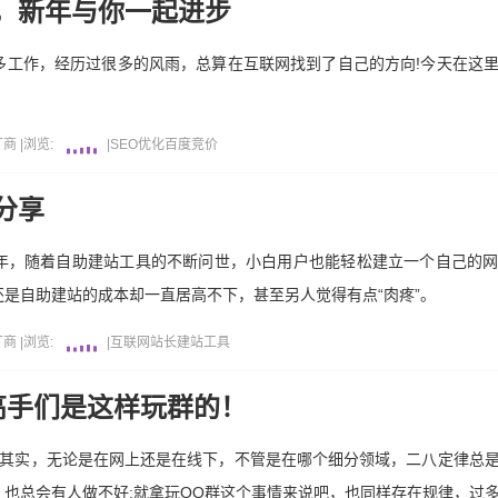
，新年与你一起进步
多工作，经历过很多的风雨，总算在互联网找到了自己的方向!今天在这
厂商
|
浏览:
|
SEO优化
百度竞价
分享
年，随着自助建站工具的不断问世，小白用户也能轻松建立一个自己的
是自助建站的成本却一直居高不下，甚至另人觉得有点“肉疼”。
厂商
|
浏览:
|
互联网
站长
建站工具
高手们是这样玩群的！
?其实，无论是在网上还是在线下，不管是在哪个细分领域，二八定律总
也总会有人做不好;就拿玩QQ群这个事情来说吧，也同样存在规律，过