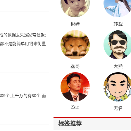
彬娃
转载
成的数据丢失是家常便饭;
等都不是能简单用钱来衡量
磊哥
大熊
9个;上千万的有60个;而
Zac
无名
标签推荐