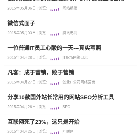
2015年05月06日 |
浏览:
|
网站编辑
微信式面子
2015年05月03日 |
浏览:
|
腾讯
电商
一位普通IT员工心酸的一天---真实写照
2015年04月28日 |
浏览:
|
IT职场
网络日志
凡客：成于营销，败于营销
2015年04月27日 |
浏览:
|
创业
IT公司
网络营销
分享10款国外站长常用的网站SEO分析工具
2015年04月26日 |
浏览:
|
SEO
互联网死了23%，这只是开始
2015年04月25日 |
浏览:
|
互联网