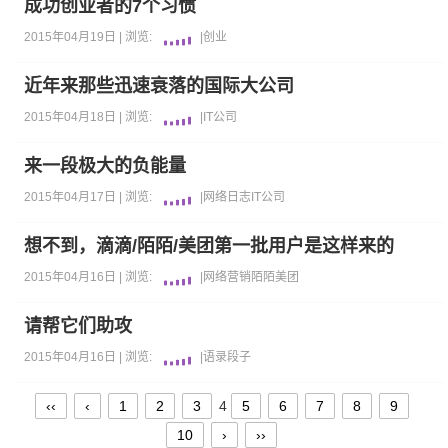
成功创业者的7个习惯
2015年04月19日 |
浏览:
|
创业
近年来那些迅速衰落的国际大公司
2015年04月18日 |
浏览:
|
IT公司
来一段极大的负能量
2015年04月17日 |
浏览:
|
网络日志
IT公司
想不到，滴滴/陌陌/美团第一批用户是这样来的
2015年04月16日 |
浏览:
|
网络营销
陌陌
美团
请帮它们助攻
2015年04月16日 |
浏览:
|
语录段子
‹‹
‹
1
2
3
4
5
6
7
8
9
10
›
››