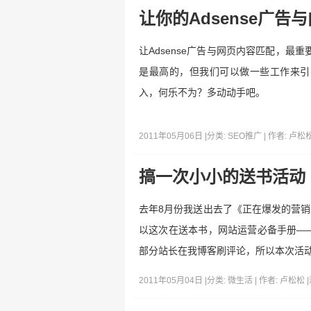
让你的Adsense广告
让Adsense广告与网页内容匹配，最重
是最高的，但我们可以做一些工作来引导
入，何乐不为？多动动手吧。
2011年05月06日 |
分类:
SEO推广
| 作者:
卢松
搞一次小小的送书活动
去年8月份我送出去了《正在爆发的营
以这次在送本书，网站运营必备手册—
部分站长在我博客刷评论，所以本次活动
2011年05月04日 |
分类:
微生活
| 作者:
卢松松
|