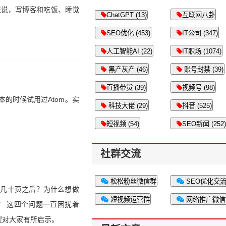
民来说，写博客和吃饭、睡觉
ChatGPT (13)
互联网八卦
SEO优化 (453)
IT公司 (347)
人工智能AI (22)
IT职场 (1074)
黑产灰产 (46)
账号封禁 (39)
直播带货 (39)
视频号 (98)
本的时候试用过Atom。实
科技大佬 (29)
抖音 (525)
短视频 (54)
SEO新闻 (252)
社群交流
松松粉丝微信群
SEO优化交
索几十页之后？为什么想做
短视频运营群
网络推广微信
？ 这四个问题一直困扰着
望对大家有所启示。