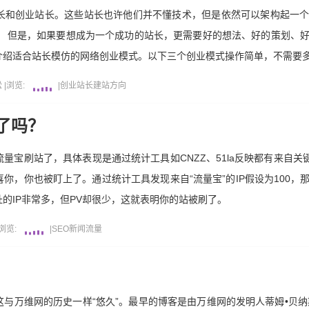
长和创业站长。这些站长也许他们并不懂技术，但是依然可以架构起一
。 但是，如果要想成为一个成功的站长，更需要好的想法、好的策划、
介绍适合站长模仿的网络创业模式。以下三个创业模式操作简单，不需要
松
|
浏览:
|
创业
站长
建站方向
了吗？
量宝刷站了，具体表现是通过统计工具如CNZZ、51la反映都有来自关键
，你也被盯上了。通过统计工具发现来自“流量宝”的IP假设为100，那
的IP非常多，但PV却很少，这就表明你的站被刷了。
浏览:
|
SEO新闻
流量
维网的历史一样“悠久”。最早的博客是由万维网的发明人蒂姆•贝纳斯—李(Ti