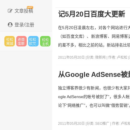
文章投稿
记5月20日百度大更新
登录/注册
在5月20日凌晨左右，对各个网站进
（如百度文库）、新浪博客、网易博客
的差不多，相比之前的站，新站排名比
松松
进微
松松
松松
2011年05月20日 |
分类:
微新闻
| 作者:
卢松松
|
从Google AdSen
云市
信群
软文
云主
独立博客界很少有新闻，也很少有大家共
ogle AdSense的帐号被封了”，
论下“网络推广”，也可以叫做“借势营销”
场
机
2011年05月20日 |
分类:
SEO推广
| 作者:
卢松