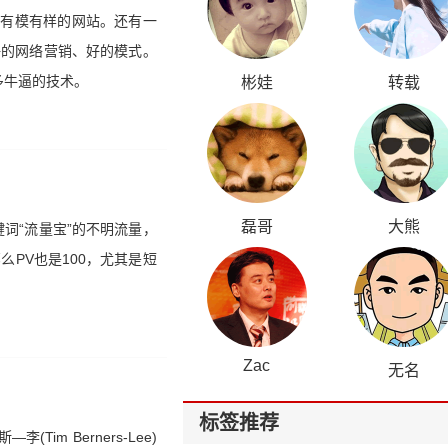
个有模有样的网站。还有一
好的网络营销、好的模式。
多牛逼的技术。
彬娃
转载
磊哥
大熊
词“流量宝”的不明流量，
么PV也是100，尤其是短
Zac
无名
标签推荐
m Berners-Lee)