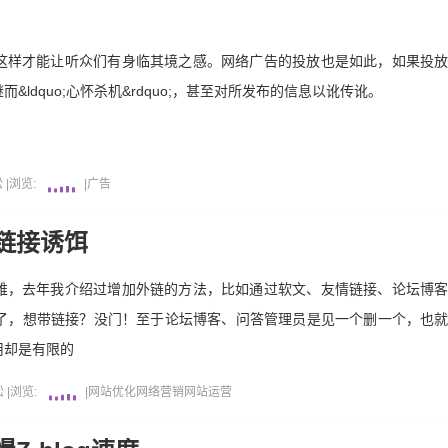
这样才能让听众们有身临其境之感。网络广告的投放也是如此，如果投
，继而&ldquo;心怀杀机&rdquo;，甚至对所发布的信息以讹传讹。
松
|
浏览:
|
广告
链接诱饵
难，去年我介绍过增加外链的方法，比如通过软文、友情链接、论坛博
错了，想带链接？没门！至于论坛博客、问答管理员是见一个删一个，也
用却是有限的
松
|
浏览:
|
网站优化
网络营销
网站运营