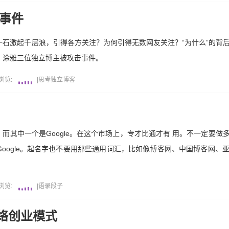
封事件
为何一石激起千层浪，引得各方关注？为何引得无数网友关注？“为什么”的背
耿、涂雅三位独立博主被攻击事件。
浏览:
|
思考
独立博客
而其中一个是Google。在这个市场上，专才比通才有 用。不一定要做
oogle。起名字也不要用那些通用词汇，比如像博客网、中国博客网、
浏览:
|
语录段子
络创业模式