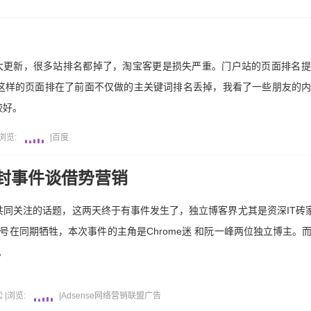
行大更新，很多站排名都掉了，淘宝客更是损失严重。门户站的页面排名
这样的页面排在了前面不仅做的主关键词排名丢掉，我看了一些朋友的
较好。
浏览:
|
百度
se被封事件谈借势营销
同关注的话题，这两天终于有事件发生了，独立博客界尤其是资深IT砖家
很多人帐号在同期牺牲，本次事件的主角是Chrome迷 和阮一峰两位独立博主
。
松
|
浏览:
|
Adsense
网络营销
联盟广告