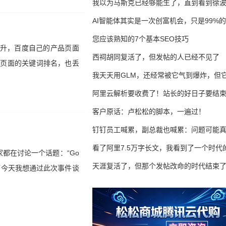
我以为马斯克已经够能生了，直到看到徐
AI智能体其实是一次创富机会，只是99%
错过了
您应该熟知的7个基本SEO技巧
提升，百度自己的产品页面
西祠胡同复活了，但发帖的人已经不见了
内页面的关键词排名，也丢
我天天用GLM，还经常被它气到爆炸，但它
16万亿
阿里云解析要收费了！站长的好日子要结
客户原话：卢松松的脚本，一遍过！
钉钉员工喊累，副总裁也喊累：问题可能
了
看了阿里7.5万字长文，我看到了一个时代
都在讨论一个话题：“Go
天涯复活了，但那个发帖改命的时代结束
。而今天我想通过此次事件谈