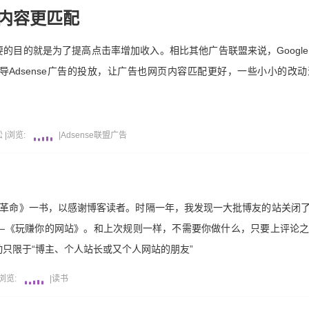
与内容更匹配
要的目的就是为了提高点击率增加收入。相比其他广告联盟来说，Google A
Adsense广告的投放，让广告也网页内容匹配更好，一些小小的改
松
|
浏览:
|
Adsense
联盟广告
销革命》一书，以感谢博客读者。时隔一年，我发现一大批博友的站关闭
—《玩赚你的网站》。和上次规则一样，不需要你做什么，只要上评论
只限于“博主、个人站长或又个人网站的朋友”
浏览:
|
读书