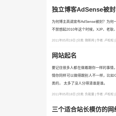
独立博客AdSense被
为何博主高调宣布AdSense被封？
不禁想起2010年这个时候，XJP、老
2011年05月19日 |
分类:
微新闻
| 作者:
卢松松
|
网站起名
要记住很多人都在做着跟你一样的事情，
情你同样可以做得跟别人不一样，比如G
类的， 太多了没人分得清谁是谁。
2011年05月18日 |
分类:
负能量
| 作者:
卢松松
|
三个适合站长模仿的网