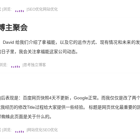
松
|
浏览:
|
SEO优化
网站优化
博主聚会
David 给我们介绍了拿福能，以及它的运作方式、现有情况和未来的
的日子里，我会关注拿福能这家公司动态。
浏览:
|
思考
独立博客
，随后表现是：百度网页快照4天不更新，Google正常。而我仅仅是改了
就我经历的修改Title过程给大家提供一些经验。 标题是网页优化最重要的因
擎蜘蛛此页面是关于什么的。
松
|
浏览:
|
网站优化
SEO优化