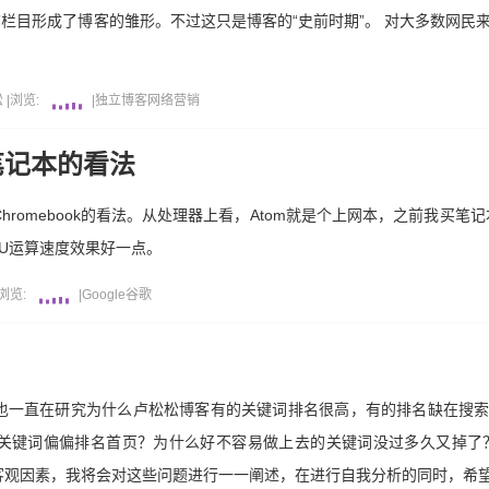
 New”栏目形成了博客的雏形。不过这只是博客的“史前时期”。 对大多数网
松
|
浏览:
|
独立博客
网络营销
S笔记本的看法
romebook的看法。从处理器上看，Atom就是个上网本，之前我买笔记
PU运算速度效果好一点。
浏览:
|
Google
谷歌
也一直在研究为什么卢松松博客有的关键词排名很高，有的排名缺在搜
关键词偏偏排名首页？为什么好不容易做上去的关键词没过多久又掉了
客观因素，我将会对这些问题进行一一阐述，在进行自我分析的同时，希