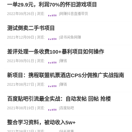
一单29.9元，利润70%的怀旧游戏项目
2022年09月26日 |
浏览:
|
网赚
抖音
直播带货
测试倒卖二手书项目
2021年12月09日 |
浏览:
|
读书
闲鱼
网赚
差评处理一条收费100+暴利项目如何操作
2021年09月01日 |
浏览:
|
赚钱
新项目：携程联盟机票酒店CPS分佣推广实战指南
2021年08月27日 |
浏览:
|
赚钱
百度贴吧引流最全实战：自动发帖 回帖 抢楼
2021年08月19日 |
浏览:
|
百度贴吧
整合学习资料，被动收入5w+
2021年08月12日 |
浏览:
|
站长故事