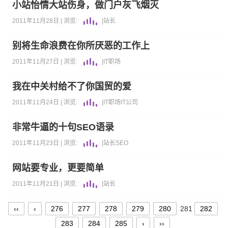
小站怡情大站伤身，做门户灰飞烟灭
2011年11月28日 |
浏览:
|
站长
别将生命浪费在你所厌恶的工作上
2011年11月27日 |
浏览:
|
IT职场
我在中关村给不了你国贸的爱
2011年11月24日 |
浏览:
|
IT职场
IT公司
非常牛逼的十句SEO语录
2011年11月23日 |
浏览:
|
站长
SEO
网站要专业，更要简单
2011年11月21日 |
浏览:
|
站长
‹‹
‹
276
277
278
279
280
281
282
283
284
285
›
››