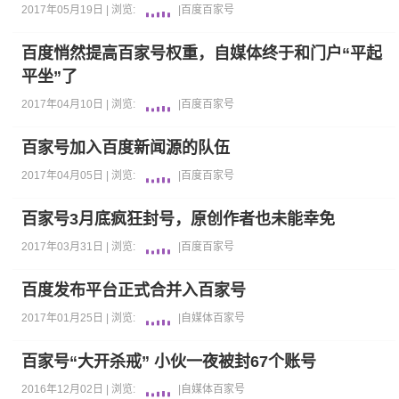
2017年05月19日 |
浏览:
|
百度
百家号
百度悄然提高百家号权重，自媒体终于和门户“平起
平坐”了
2017年04月10日 |
浏览:
|
百度
百家号
百家号加入百度新闻源的队伍
2017年04月05日 |
浏览:
|
百度
百家号
百家号3月底疯狂封号，原创作者也未能幸免
2017年03月31日 |
浏览:
|
百度
百家号
百度发布平台正式合并入百家号
2017年01月25日 |
浏览:
|
自媒体
百家号
百家号“大开杀戒” 小伙一夜被封67个账号
2016年12月02日 |
浏览:
|
自媒体
百家号