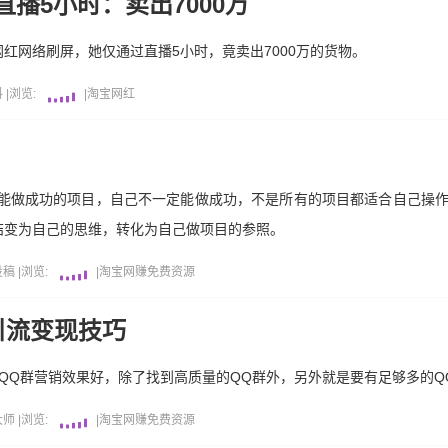
播5小时：卖出7000万
红网络刷屏，她仅通过直播5小时，竟卖出7000万的货物。
料
|
浏览:
|
淘宝
网红
人能做成功的项目，自己不一定能做成功，不是所有的项目都适合自己操
结变为自己的思维，转化为自己做项目的参照。
投稿
|
浏览:
|
淘宝
网赚
免费资源
引流变现技巧
QQ群营销效果好，除了找到高质量的QQ群外，另外就是要有足够多的Q
大师
|
浏览:
|
淘宝
网赚
免费资源