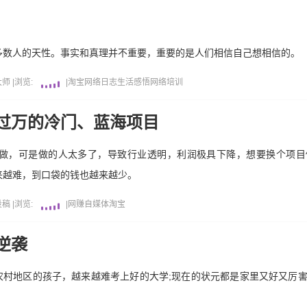
多数人的天性。事实和真理并不重要，重要的是人们相信自己想相信的。
大师
|
浏览:
|
淘宝
网络日志
生活感悟
网络培训
过万的冷门、蓝海项目
做，可是做的人太多了，导致行业透明，利润极具下降，想要换个项目
来越难，到口袋的钱也越来越少。
投稿
|
浏览:
|
网赚
自媒体
淘宝
逆袭
说：农村地区的孩子，越来越难考上好的大学;现在的状元都是家里又好又厉