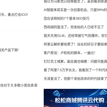
我以为马斯克已经够能生了，直到看到徐
AI智能体其实是一次创富机会，只是99%
，重点打击ICO!
错过了
您应该熟知的7个基本SEO技巧
西祠胡同复活了，但发帖的人已经不见了
我天天用GLM，还经常被它气到爆炸，但它
16万亿
阿里云解析要收费了！站长的好日子要结
关产品下架!
客户原话：卢松松的脚本，一遍过！
钉钉员工喊累，副总裁也喊累：问题可能
了
看了阿里7.5万字长文，我看到了一个时代
天涯复活了，但那个发帖改命的时代结束
相信对于大多数小类目卖家