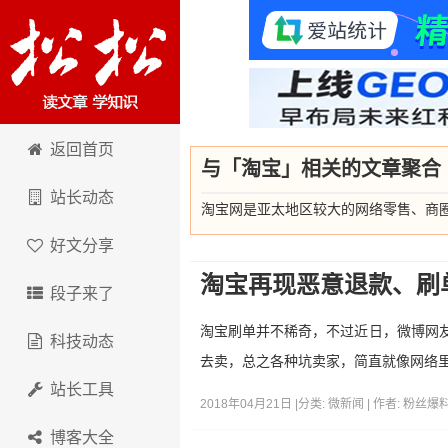
卢松松博客
返回首页
与「淘宝」相关的文章聚合
站长动态
淘宝网是亚太地区较大的网络零售、商圈，由阿里
好文分享
淘宝再现恶意退款、刷
段子来了
淘宝刷单并不稀奇，不过近日，微博网友
科技动态
去卖，总之各种坑卖家，简直就像网络
站长工具
2018年04月21日 |
分类:
微新闻
| 作者:
粉丝爆
博客大全