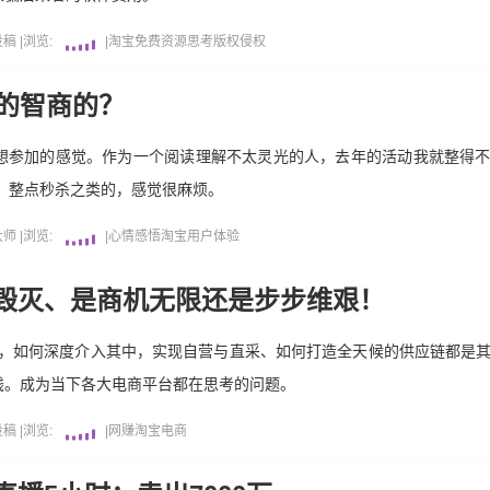
投稿
|
浏览:
|
淘宝
免费资源
思考
版权侵权
你的智商的？
想参加的感觉。作为一个阅读理解不太灵光的人，去年的活动我就整得
、整点秒杀之类的，感觉很麻烦。
大师
|
浏览:
|
心情感悟
淘宝
用户体验
毁灭、是商机无限还是步步维艰！
求，如何深度介入其中，实现自营与直采、如何打造全天候的供应链都是
钱。成为当下各大电商平台都在思考的问题。
投稿
|
浏览:
|
网赚
淘宝
电商