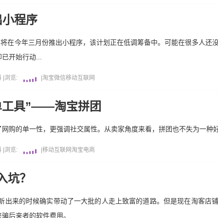
出小程序
p将在今年三月份推出小程序，该计划正在低调筹备中。可能在很多人还
开始行动...
料
|
浏览:
|
淘宝
微信
移动互联网
单工具”——淘宝拼团
了网购的单一性，更强调社交属性。从卖家角度来看，拼团也不失为一种
料
|
浏览:
|
移动互联网
淘宝
电商
入坑？
，新出来的时候确实带动了一大批的人走上致富的道路。但是现在淘客店
来骗后来者的软件费用。