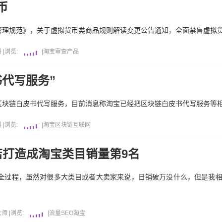
币
理规范》，关于虚拟货币类商品规则解读变更公告通知，全面禁售虚拟货币
料
|
浏览:
|
淘宝
审查
产品
代写服务”
区块链白皮书代写服务，目前消息称淘宝已经把区块链白皮书代写服务等相
料
|
浏览:
|
淘宝
区块链
互联网
店打造成淘宝类目销量第9名
的全过程，虽然对很多大类目或者大卖家来说，日销破万没什么，但是我
大师
|
浏览:
|
流量
SEO
淘宝