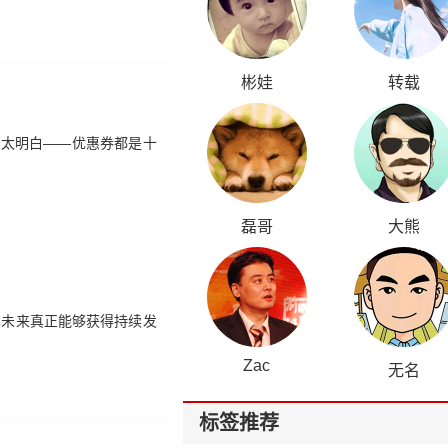
彬娃
转载
不太明白——优惠券都是十
磊哥
大熊
其未来真正能够获得持续发
Zac
无名
标签推荐