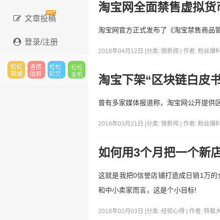
淘宝网全面禁售虚拟货
文章投稿
淘宝网官方正式发布了《淘宝禁售商品管
登录/注册
2018年04月12日 |
分类:
微新闻
| 作者:
粉丝爆
淘宝下架“区块链白皮书
松松
进微
松松
松松
曾有多家媒体报道称，淘宝网公开提供
2018年03月21日 |
分类:
微新闻
| 作者:
粉丝爆
云市
信群
软文
云主
如何用3个月把一个新
这就是我把0信誉店铺打造成日销1万
场
机
和中小卖家而言，这是个小目标!
2018年02月03日 |
分类:
经验心得
| 作者:
转载