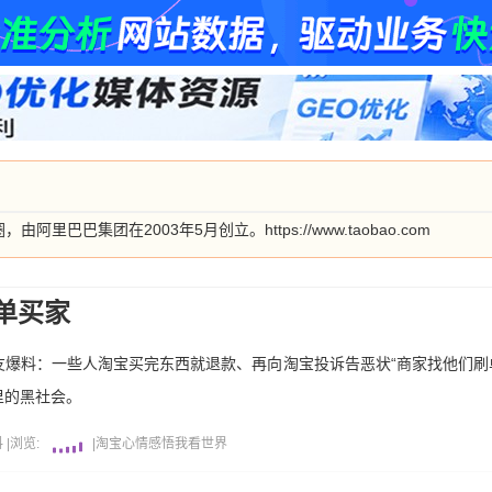
巴巴集团在2003年5月创立。https://www.taobao.com
单买家
爆料：一些人淘宝买完东西就退款、再向淘宝投诉告恶状“商家找他们刷
里的黑社会。
料
|
浏览:
|
淘宝
心情感悟
我看世界