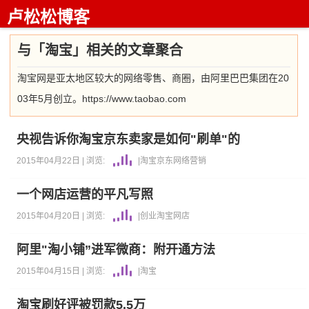
卢松松博客
与「淘宝」相关的文章聚合
淘宝网是亚太地区较大的网络零售、商圈，由阿里巴巴集团在20
03年5月创立。https://www.taobao.com
央视告诉你淘宝京东卖家是如何"刷单"的
2015年04月22日 |
浏览:
|
淘宝
京东
网络营销
一个网店运营的平凡写照
2015年04月20日 |
浏览:
|
创业
淘宝
网店
阿里"淘小铺”进军微商：附开通方法
2015年04月15日 |
浏览:
|
淘宝
淘宝刷好评被罚款5.5万