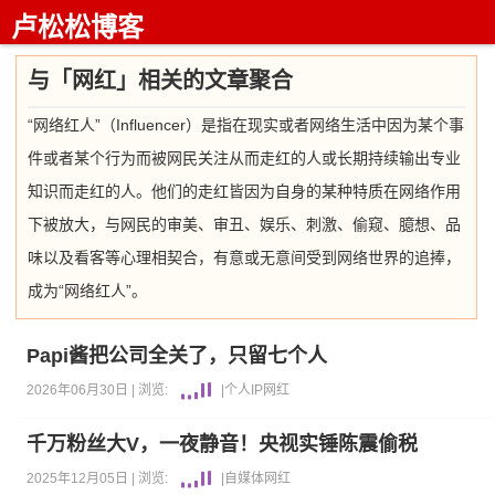
卢松松博客
与「网红」相关的文章聚合
“网络红人”（Influencer）是指在现实或者网络生活中因为某个事
件或者某个行为而被网民关注从而走红的人或长期持续输出专业
知识而走红的人。他们的走红皆因为自身的某种特质在网络作用
下被放大，与网民的审美、审丑、娱乐、刺激、偷窥、臆想、品
味以及看客等心理相契合，有意或无意间受到网络世界的追捧，
成为“网络红人”。
Papi酱把公司全关了，只留七个人
2026年06月30日 |
浏览:
|
个人IP
网红
千万粉丝大V，一夜静音！央视实锤陈震偷税
2025年12月05日 |
浏览:
|
自媒体
网红