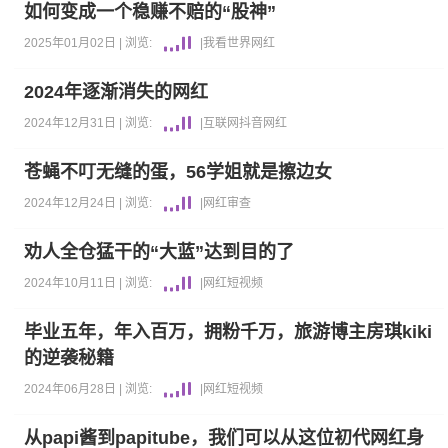
如何变成一个稳赚不赔的“股神”
2025年01月02日 |
浏览:
|
我看世界
网红
2024年逐渐消失的网红
2024年12月31日 |
浏览:
|
互联网
抖音
网红
苍蝇不叮无缝的蛋，56学姐就是擦边女
2024年12月24日 |
浏览:
|
网红
审查
劝人全仓猛干的“大蓝”达到目的了
2024年10月11日 |
浏览:
|
网红
短视频
毕业五年，年入百万，拥粉千万，旅游博主房琪kiki
的逆袭秘籍
2024年06月28日 |
浏览:
|
网红
短视频
从papi酱到papitube，我们可以从这位初代网红身