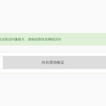
or:
站当前访问量较大，请拖动滑块后继续访问
向右滑动验证