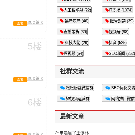
人工智能AI (22)
IT职场 (1074)
黑产灰产 (46)
账号封禁 (39)
顶:
2
踩:
0
回复
直播带货 (39)
视频号 (98)
科技大佬 (29)
抖音 (525)
5楼
短视频 (54)
SEO新闻 (252)
社群交流
顶:
3
踩:
0
回复
松松粉丝微信群
SEO优化交
短视频运营群
网络推广微信
6楼
最新文章
孙宇晨赢了王健林
顶:
3
踩:
0