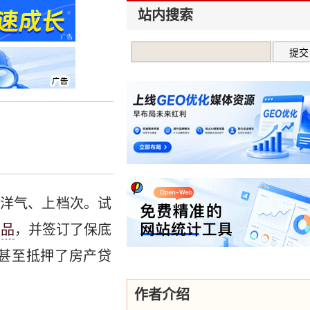
站内搜索
、洋气、上档次。试
产品
，并签订了保底
甚至抵押了房产贷
作者介绍