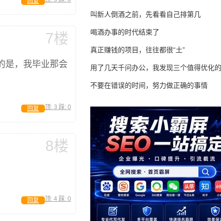
回复
叫新人倒酒之前，先看看自己排第几
喝酒办事的时代结束了
7楼
真正赚钱的项目，往往都很“土”
有的是，我毕业那会
用了几天千问办公，我发现三个值得优化
不要在错误的时间，努力做正确的事情
顶:
3
踩:
0
回复
8楼
顶:
4
踩:
0
回复