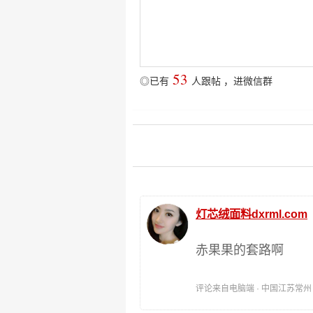
53
◎已有
人跟帖
，
进微信群
灯芯绒面料dxrml.com
赤果果的套路啊
评论来自电脑端 · 中国江苏常州 时间: