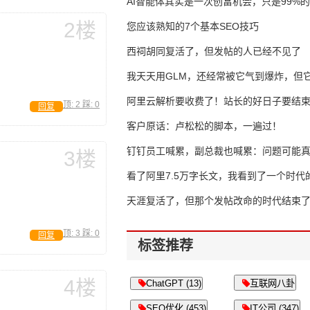
AI智能体其实是一次创富机会，只是99%
2楼
错过了
您应该熟知的7个基本SEO技巧
西祠胡同复活了，但发帖的人已经不见了
我天天用GLM，还经常被它气到爆炸，但它
16万亿
阿里云解析要收费了！站长的好日子要结
顶:
2
踩:
0
回复
客户原话：卢松松的脚本，一遍过！
钉钉员工喊累，副总裁也喊累：问题可能
3楼
了
看了阿里7.5万字长文，我看到了一个时代
天涯复活了，但那个发帖改命的时代结束
顶:
3
踩:
0
回复
标签推荐
4楼
ChatGPT (13)
互联网八卦
SEO优化 (453)
IT公司 (347)