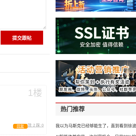
1楼
热门推荐
顶:
2
踩:
0
我以为马斯克已经够能生了，直到看到徐
回复