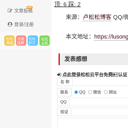
顶:
6
踩:
2
文章投稿
来源：
卢松松博客
QQ/微
登录/注册
本文地址：
https://luso
松松
进微
松松
松松
发表感想
点此登录松松云平台免费
认证
云市
信群
软文
云主
名 称
联系
QQ
微信
网址
QQ
场
机
验证