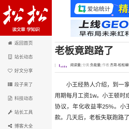
卢松松博客
返回首页
老板竟跑路了
站长动态
|
阅读量
| 分类:
负能量
| 作者:
杰哥-松松编
好文分享
小王经熟人介绍，到一家
段子来了
用期每月工资1w。小王顿时
科技动态
协议，年化收益率25%。
站长工具
款。几天后，老板失联跑路
博客大全