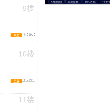
9楼
顶:
2
踩:
0
回复
10楼
顶:
2
踩:
0
回复
11楼