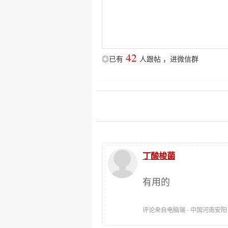
42
◎已有
人跟帖
，
进微信群
丁酸梭菌
有用的
评论来自电脑端 · 中国河南安阳 时间: