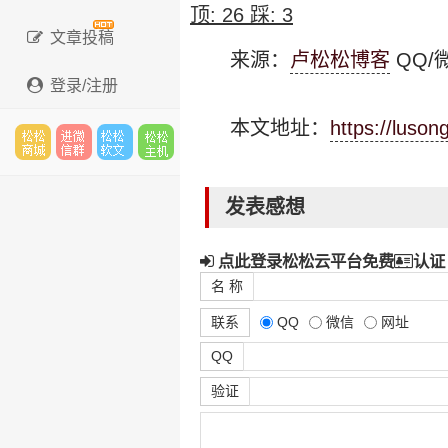
顶:
26
踩:
3
文章投稿
来源：
卢松松博客
QQ/微
登录/注册
本文地址：
https://luso
松松
进微
松松
松松
发表感想
点此登录松松云平台免费
认证
云市
信群
软文
云主
名 称
联系
QQ
微信
网址
QQ
场
机
验证