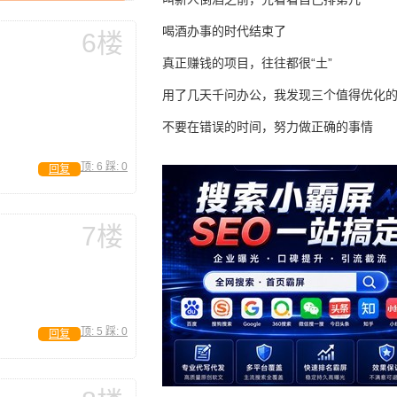
喝酒办事的时代结束了
6楼
真正赚钱的项目，往往都很“土”
用了几天千问办公，我发现三个值得优化
不要在错误的时间，努力做正确的事情
顶:
6
踩:
0
回复
7楼
顶:
5
踩:
0
回复