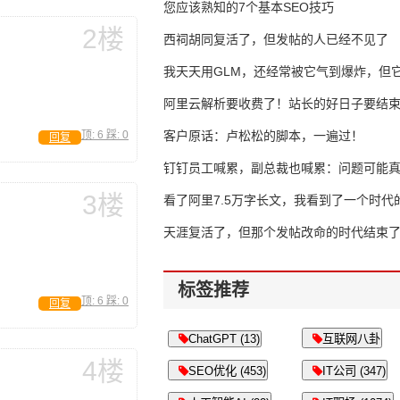
错过了
您应该熟知的7个基本SEO技巧
2楼
西祠胡同复活了，但发帖的人已经不见了
我天天用GLM，还经常被它气到爆炸，但它
16万亿
阿里云解析要收费了！站长的好日子要结
顶:
6
踩:
0
客户原话：卢松松的脚本，一遍过！
回复
钉钉员工喊累，副总裁也喊累：问题可能
3楼
了
看了阿里7.5万字长文，我看到了一个时代
天涯复活了，但那个发帖改命的时代结束
标签推荐
顶:
6
踩:
0
回复
ChatGPT (13)
互联网八卦
4楼
SEO优化 (453)
IT公司 (347)