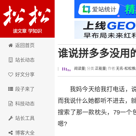
卢松松博客
返回首页
谁说拼多多没用
站长动态
|
阅读量
| 分类:
正能量
| 作者:
无名-松松推
好文分享
我妈今天给我打电话，
段子来了
而我说什么她都听不进去，就
科技动态
搜索了那一款枕头，79一个
站长工具
嗯?
博客大全