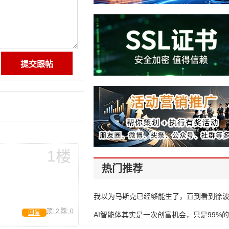
1楼
热门推荐
我以为马斯克已经够能生了，直到看到徐
顶:
2
踩:
0
回复
AI智能体其实是一次创富机会，只是99%