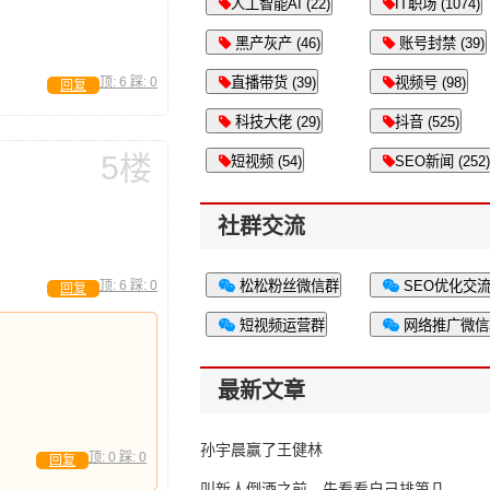
人工智能AI (22)
IT职场 (1074)
黑产灰产 (46)
账号封禁 (39)
顶:
6
踩:
0
直播带货 (39)
视频号 (98)
回复
科技大佬 (29)
抖音 (525)
5楼
短视频 (54)
SEO新闻 (252)
社群交流
顶:
6
踩:
0
松松粉丝微信群
SEO优化交
回复
短视频运营群
网络推广微信
最新文章
孙宇晨赢了王健林
顶:
0
踩:
0
回复
叫新人倒酒之前，先看看自己排第几