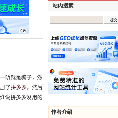
站内搜索
一听就是骗子，然
注册了
拼多多
，然后
。谁说拼多多没用的
作者介绍