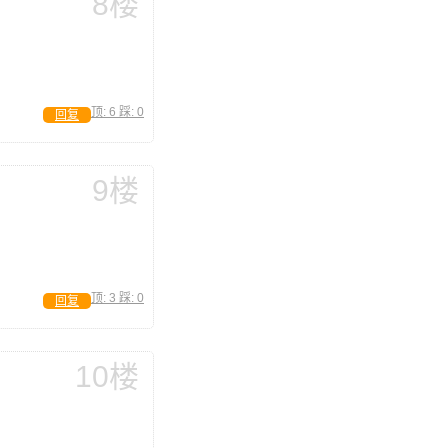
8楼
顶:
6
踩:
0
回复
9楼
顶:
3
踩:
0
回复
10楼