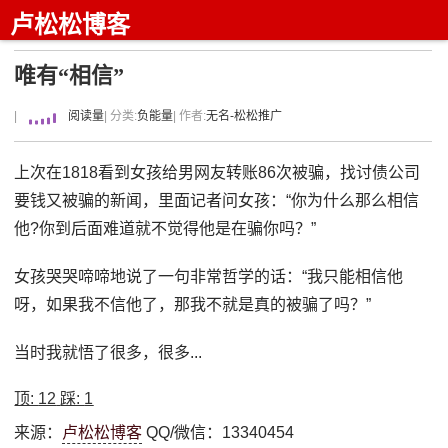
卢松松博客
唯有“相信”
|
阅读量
| 分类:
负能量
| 作者:
无名-松松推广
上次在1818看到女孩给男网友转账86次被骗，找讨债公司
要钱又被骗的新闻，里面记者问女孩：“你为什么那么相信
他?你到后面难道就不觉得他是在骗你吗？”
女孩哭哭啼啼地说了一句非常哲学的话：“我只能相信他
呀，如果我不信他了，那我不就是真的被骗了吗？”
当时我就悟了很多，很多...
顶:
12
踩:
1
来源：
卢松松博客
QQ/微信：13340454