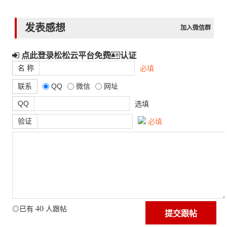
发表感想
加入微信群
点此登录松松云平台免费
认证
名 称
必填
联系
QQ
微信
网址
QQ
选填
验证
必填
40
◎已有
人跟帖