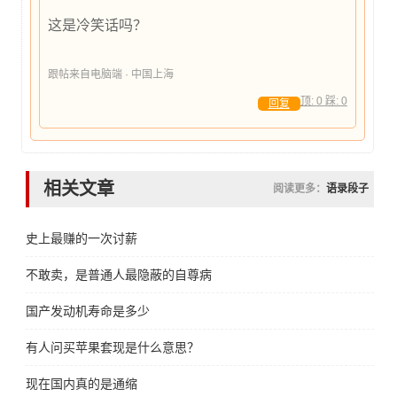
这是冷笑话吗？
跟帖来自电脑端 · 中国上海
顶:
0
踩:
0
回复
相关文章
阅读更多：
语录段子
史上最赚的一次讨薪
不敢卖，是普通人最隐蔽的自尊病
国产发动机寿命是多少
有人问买苹果套现是什么意思？
现在国内真的是通缩