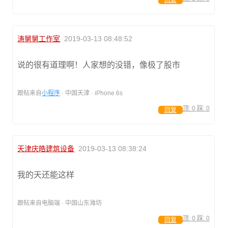
回复
涛舅舅工作室
2019-03-13 08:48:52
说的很有道理啊！人家想的没错，像极了股市
跟帖来自
小程序
· 中国天津 · iPhone 6s
顶:
0
踩:
0
回复
天津庆皓建筑设备
2019-03-13 08:38:24
我的天还能这样
跟帖来自电脑端 · 中国山东潍坊
顶:
0
踩:
0
回复