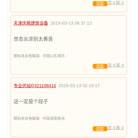
顶:
0
踩:
0
回复
天津庆皓建筑设备
2019-03-13 08:37:13
世态炎凉别太善良
跟帖来自电脑端 · 中国山东潍坊
顶:
0
踩:
0
回复
专业仿站Q321108416
2019-03-13 02:19:17
这一定是个段子
跟帖来自电脑端 · 中国湖南株洲
顶:
0
踩:
0
回复