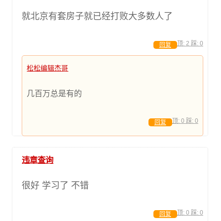
就北京有套房子就已经打败大多数人了
顶:
2
踩:
0
回复
松松编辑杰哥
几百万总是有的
顶:
0
踩:
0
回复
违章查询
很好 学习了 不错
顶:
0
踩:
0
回复