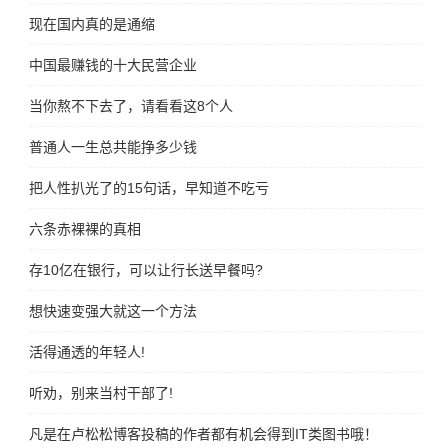
现在国内真的是通缩
中国最赚钱的十大民营企业
当你熬不下去了，请看看这8个人
普通人一生总共能挣多少钱
把人性扒光了的15句话，早知道不吃亏
六条赤裸裸的真相
存10亿在银行，可以让行长送早餐吗?
想快速变强大就这一个方法
活得通透的年轻人!
听劝，别来当村干部了!
凡是在卢松松博客投稿的作者都有机会得到IT类图书哦！