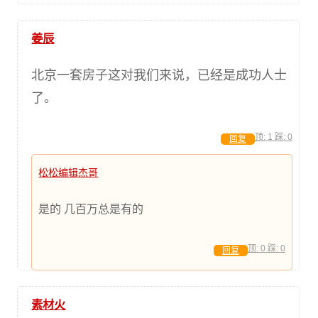
姜辰
北京一套房子这对我们来说，已经是成功人士
了。
顶:
1
踩:
0
回复
松松编辑杰哥
是的 几百万总是有的
顶:
0
踩:
0
回复
素材火