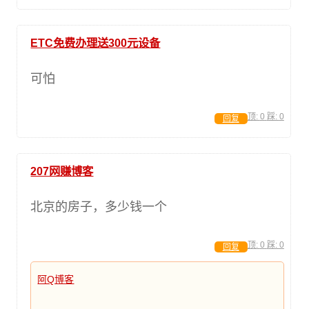
ETC免费办理送300元设备
可怕
顶:
0
踩:
0
回复
207网赚博客
北京的房子，多少钱一个
顶:
0
踩:
0
回复
阿Q博客