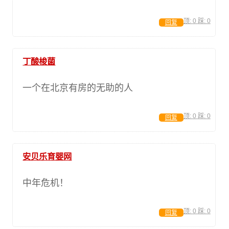
顶:
0
踩:
0
回复
丁酸梭菌
一个在北京有房的无助的人
顶:
0
踩:
0
回复
安贝乐育婴网
中年危机！
顶:
0
踩:
0
回复