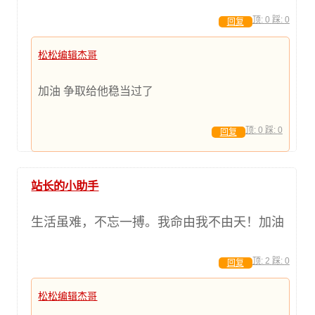
顶:
0
踩:
0
回复
松松编辑杰哥
加油 争取给他稳当过了
顶:
0
踩:
0
回复
站长的小助手
生活虽难，不忘一搏。我命由我不由天！加油
顶:
2
踩:
0
回复
松松编辑杰哥