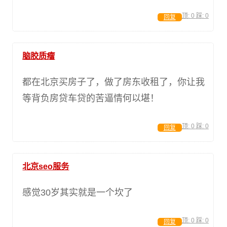
顶:
0
踩:
0
回复
脑胶质瘤
都在北京买房子了，做了房东收租了，你让我
等背负房贷车贷的苦逼情何以堪！
顶:
0
踩:
0
回复
北京seo服务
感觉30岁其实就是一个坎了
顶:
0
踩:
0
回复