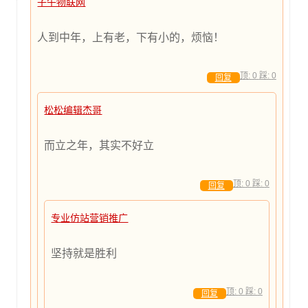
子午物联网
人到中年，上有老，下有小的，烦恼！
顶:
0
踩:
0
回复
松松编辑杰哥
而立之年，其实不好立
顶:
0
踩:
0
回复
专业仿站营销推广
坚持就是胜利
顶:
0
踩:
0
回复