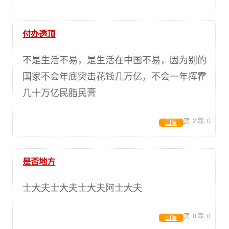
付办透顶
不是生活不易，是生活在中国不易，因为别的
国家不会年底突击花钱几万亿，不会一年挥霍
几十万亿民脂民膏
顶:
2
踩:
0
回复
是否地方
士大夫士大夫士大夫阿士大夫
顶:
0
踩:
0
回复