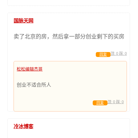
国脉天网
卖了北京的房，然后拿一部分创业剩下的买房
顶:
0
踩:
0
回复
松松编辑杰哥
创业不适合所人
顶:
0
踩:
0
回复
冷冰博客