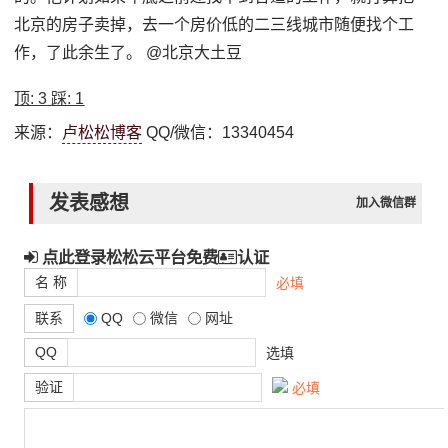
北京的房子卖掉，去一个房价低的二三线城市随便找个工
作，了此余生了。 @北京大土豆
顶:
3
踩:
1
来源：
卢松松博客
QQ/微信：13340454
发表感想
加入微信群
点此登录松松云平台免费
认证
名 称
必填
联系
QQ
微信
网址
QQ
选填
验证
必填