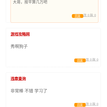
大哥，按平算几万吧
顶:
0
踩:
0
回复
游戏攻略网
秀啊狗子
顶:
0
踩:
0
回复
违章查询
非常棒 不错 学习了
顶:
0
踩:
0
回复