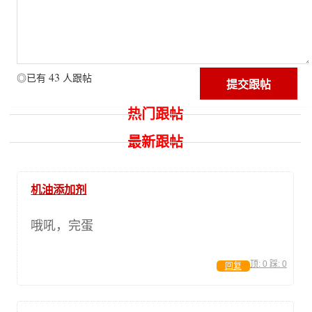
43
◎已有
人跟帖
热门跟帖
最新跟帖
机油添加剂
哦吼，完蛋
顶:
0
踩:
0
回复