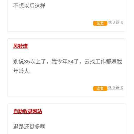
不想以后这样
顶:
0
踩:
0
回复
风铃湾
别说35以上了，我今年34了，去找工作都嫌我
年龄大。
顶:
0
踩:
0
回复
自助收录网站
退路还挺多啊