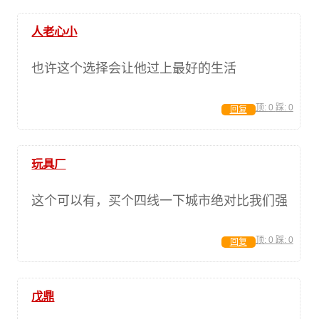
人老心小
也许这个选择会让他过上最好的生活
顶:
0
踩:
0
回复
玩具厂
这个可以有，买个四线一下城市绝对比我们强
顶:
0
踩:
0
回复
戊鼎