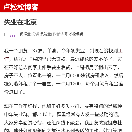
卢松松博客
失业在北京
|
阅读量
| 分类:
负能量
| 作者:
杰哥-松松编辑
我一个朋友，37岁，单身，今年初失业，到现在没找到
工
作
，还好房子买的早已无贷款，最近钱花的差不多了，实
在不好意思问家里伸手要生活费，上周把房子租出去了，
房子不大，位置也一般，一个月6000块钱房租收入，然后
搬到燕郊租了个一居室，一个月1200，每个月就靠租金差
价过日子。
现在工作不好找，他加了好多失业群，最有特点的是那种
中年失业群，都35以上，群里经常有人发一些鼓励的话，
大家分享面试心得，还组织线下聚会，我朋友感觉挺悲壮
的。他计划如果年底之前还找不到合适的工作，就打算把