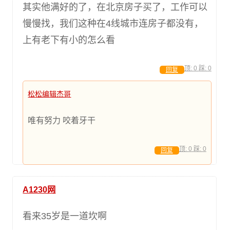
其实他满好的了，在北京房子买了，工作可以
慢慢找，我们这种在4线城市连房子都没有，
上有老下有小的怎么看
顶:
0
踩:
0
回复
松松编辑杰哥
唯有努力 咬着牙干
顶:
0
踩:
0
回复
A1230网
看来35岁是一道坎啊