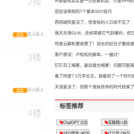
2楼
AI智能体其实是一次创富机会，只是99%
错过了
您应该熟知的7个基本SEO技巧
西祠胡同复活了，但发帖的人已经不见了
我天天用GLM，还经常被它气到爆炸，但它
顶:
0
踩:
0
回复
16万亿
阿里云解析要收费了！站长的好日子要结
客户原话：卢松松的脚本，一遍过！
3楼
钉钉员工喊累，副总裁也喊累：问题可能
了
看了阿里7.5万字长文，我看到了一个时代
天涯复活了，但那个发帖改命的时代结束
顶:
0
踩:
0
回复
标签推荐
4楼
ChatGPT (13)
互联网八卦
SEO优化 (453)
IT公司 (347)