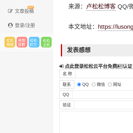
来源：
卢松松博客
QQ/微
文章投稿
登录/注册
本文地址：
https://luso
发表感想
松松
进微
松松
松松
点此登录松松云平台免费
认证
名 称
云市
信群
软文
云主
联系
QQ
微信
网址
QQ
验证
场
机