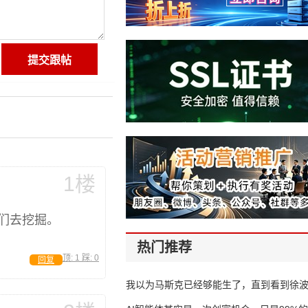
1楼
们去挖掘。
热门推荐
顶:
1
踩:
0
回复
我以为马斯克已经够能生了，直到看到徐