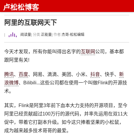
卢松松博客
阿里的互联网天下
|
阅读量
| 分类:
正能量
| 作者:
杰哥-松松编辑
今天才发现，所有你能叫得出名字的
互联网
公司，基本都
跟阿里有关!
腾讯
、
百度
、网易、滴滴、美团、小米、
抖音
、快手、
新
浪
微博
、Bilibili...这些公司都在使用一个叫做Flink的开源技
术。
其实，Flink是阿里3年前下血本大力支持的开源项目，至今
阿里已经贡献超过100万行的源代码，并率先运用在双11大
促中，带着它打副本升级。如今这只捧着坚果的小松鼠，
成为越来越多技术哥哥的最爱。