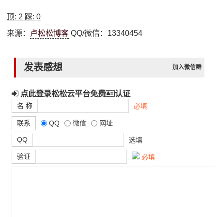
顶:
2
踩:
0
来源：
卢松松博客
QQ/微信：13340454
发表感想
加入微信群
点此登录松松云平台免费
认证
名 称
必填
联系
QQ
微信
网址
QQ
选填
验证
必填