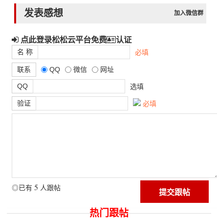
发表感想
加入微信群
点此登录松松云平台免费
认证
名 称
必填
联系
QQ
微信
网址
QQ
选填
验证
必填
5
◎已有
人跟帖
热门跟帖