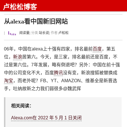
卢松松博客
从alexa看中国新旧网站
|
阅读量
| 分类:
站长说
| 作者:
卢松松
06年，中国在alexa上十强有四家，排名最前
百度
，第五
位，
新浪
居第六。今天，是三家，排名最前还是百度，不
过是第六位。7年发展，略有倒退吧？另外：中国在前十强
中的公司变化不大，百度
腾讯
没有变，新浪搜狐被替换成
淘宝
，而老外呢？FB、YT、AMAZON、维基全是新晋选
手，吐纳故新之力我们弱很多@魏武挥
相关阅读：
Alexa.com在 2022 年 5 月 1 日关闭