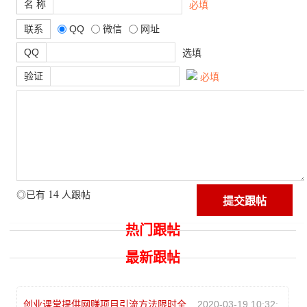
名 称
必填
联系
QQ
微信
网址
QQ
选填
验证
必填
14
◎已有
人跟帖
热门跟帖
最新跟帖
创业课堂提供网赚项目引流方法限时全
2020-03-19 10:32: