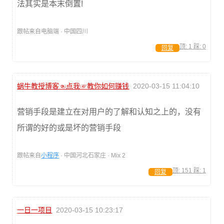
法其实是本末倒置!
跟帖来自电脑端 · 中国四川
顶:
1
踩:
0
回复
蜗牛教授博客☜点我☞教你如何赚钱
2020-03-15 11:04:10
营销手段是建立在对用户的了解和认知之上的，没有
所谓的好的或是坏的营销手段
跟帖来自
小程序
· 中国河北石家庄 · Mix 2
顶:
151
踩:
1
回复
一日一项目
2020-03-15 10:23:17