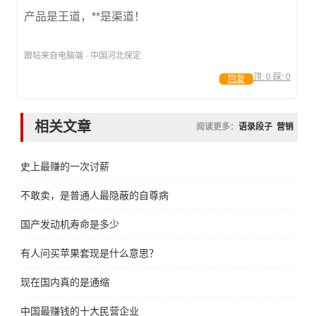
产品是王道，**是渠道！
跟帖来自电脑端 · 中国河北保定
顶:
0
踩:
0
回复
相关文章
阅读更多：
语录段子
营销
史上最赚的一次讨薪
不敢卖，是普通人最隐蔽的自尊病
国产发动机寿命是多少
有人问买苹果套现是什么意思？
现在国内真的是通缩
中国最赚钱的十大民营企业