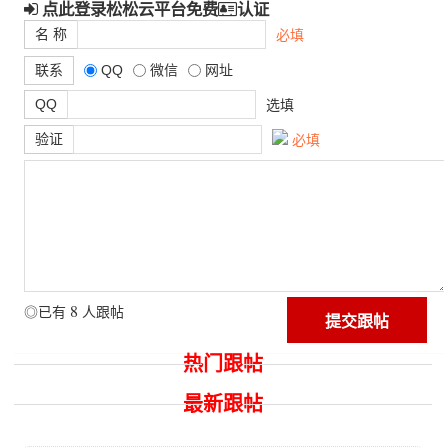
点此登录松松云平台免费
认证
名 称
必填
联系
QQ
微信
网址
QQ
选填
验证
必填
8
◎已有
人跟帖
热门跟帖
最新跟帖