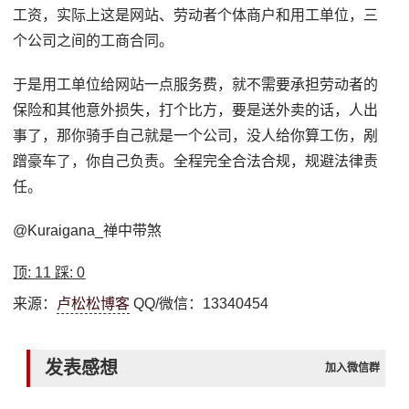
工资，实际上这是网站、劳动者个体商户和用工单位，三
个公司之间的工商合同。
于是用工单位给网站一点服务费，就不需要承担劳动者的
保险和其他意外损失，打个比方，要是送外卖的话，人出
事了，那你骑手自己就是一个公司，没人给你算工伤，剐
蹭豪车了，你自己负责。全程完全合法合规，规避法律责
任。
@Kuraigana_禅中带煞
顶:
11
踩:
0
来源：
卢松松博客
QQ/微信：13340454
发表感想
加入微信群