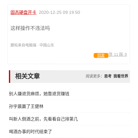
固态硬盘开卡
2020-12-25 09:19:50
这样操作不违法吗
跟帖来自电脑端 · 中国山东
顶:
11
踩:
0
回复
相关文章
阅读更多：
思考
我看世界
别人嫌退货麻烦，她靠退货赚钱
孙宇晨赢了王健林
叫新人倒酒之前，先看看自己排第几
喝酒办事的时代结束了