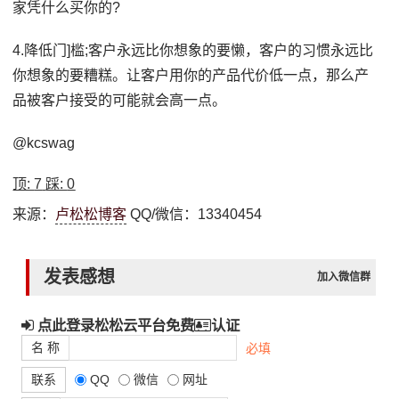
家凭什么买你的?
4.降低门]槛;客户永远比你想象的要懒，客户的习惯永远比
你想象的要糟糕。让客户用你的产品代价低一点，那么产
品被客户接受的可能就会高一点。
@kcswag
顶:
7
踩:
0
来源：
卢松松博客
QQ/微信：13340454
发表感想
加入微信群
点此登录松松云平台免费
认证
名 称
必填
联系
QQ
微信
网址