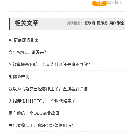
顶:
4
踩:
0
回复
相关文章
阅读更多：
互联网
程序员
用户体验
AI 奇点即将到来
今年WAIC，谁没来？
AI效率提高10倍，公司为什么还是赚不到钱？
那你退群啊
我以为马斯克已经够能生了，直到看到徐波……
无招卸任钉钉CEO：一个时代结束了
很有趣的一个GEO商业故事
豆包要收费了，你还会继续使用吗？