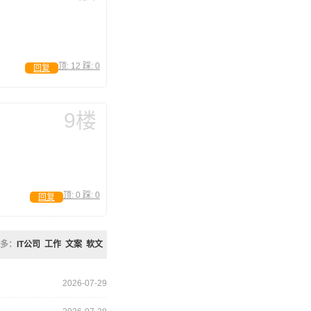
顶:
12
踩:
0
回复
9楼
顶:
0
踩:
0
回复
多：
IT公司
工作
文案
软文
2026-07-29