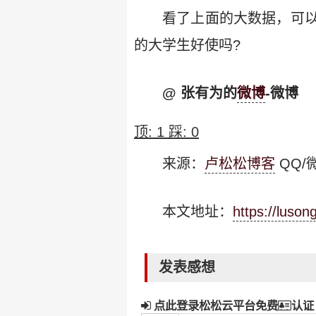
看了上面的大数据，可
的大学生好使吗?
@ 张有为的
微博
-微博
顶:
1
踩:
0
来源：
卢松松博客
QQ/微
本文地址：
https://luso
发表感想
点此登录松松云平台免费
认证