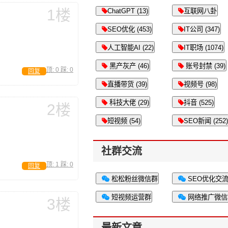
1楼
ChatGPT (13)
互联网八卦
SEO优化 (453)
IT公司 (347)
人工智能AI (22)
IT职场 (1074)
黑产灰产 (46)
账号封禁 (39)
顶:
0
踩:
0
回复
直播带货 (39)
视频号 (98)
科技大佬 (29)
抖音 (525)
2楼
短视频 (54)
SEO新闻 (252)
社群交流
顶:
1
踩:
0
回复
松松粉丝微信群
SEO优化交
短视频运营群
网络推广微信
3楼
最新文章