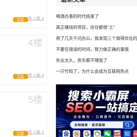
喝酒办事的时代结束了
顶:
1
踩:
0
回复
真正赚钱的项目，往往都很“土”
用了几天千问办公，我发现三个值得优化
4楼
不要在错误的时间，努力做正确的事情
失业太久，房东都不理我了
一只竹知了，为什么会成为互联网热点
顶:
1
踩:
0
回复
5楼
顶:
1
踩:
0
回复