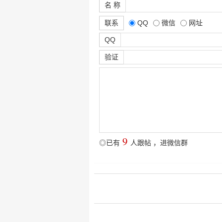
名 称
联系
QQ
微信
网址
QQ
验证
9
◎已有
人跟帖
，
进微信群