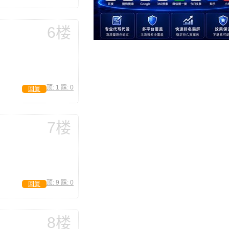
6楼
顶:
1
踩:
0
回复
7楼
顶:
9
踩:
0
回复
8楼