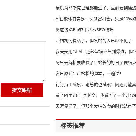
我以为马斯克已经够能生了，直到看到徐
AI智能体其实是一次创富机会，只是99%
错过了
您应该熟知的7个基本SEO技巧
西祠胡同复活了，但发帖的人已经不见了
我天天用GLM，还经常被它气到爆炸，但它
16万亿
阿里云解析要收费了！站长的好日子要结
客户原话：卢松松的脚本，一遍过！
钉钉员工喊累，副总裁也喊累：问题可能
了
看了阿里7.5万字长文，我看到了一个时代
天涯复活了，但那个发帖改命的时代结束
标签推荐