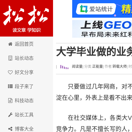
卢松松博客
返回首页
大学毕业做的业
站长动态
|
阅读量
| 分类:
正能量
| 作者:
转载大师
| 
好文分享
只要做过几年网商，对
段子来了
淀在心里，外表上是看不出
科技动态
站长工具
在社交媒体上，各类大
竞争力。凡是不擅长写的人
博客大全