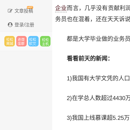
企业
而言，几乎没有贡献利
文章投稿
务员也在混着，还在天天诉
登录/注册
都是大学毕业做的业务
松松
进微
松松
松松
看看前天的新闻：
1)我国有大学文凭的人口
云市
信群
软文
云主
2)在学总人数超过4430
场
机
3)我国上线慕课超5.2