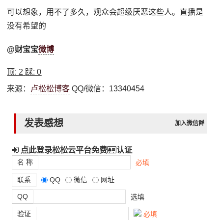
可以想象，用不了多久，观众会超级厌恶这些人。直播是
没有希望的
@财宝宝
微博
顶:
2
踩:
0
来源：
卢松松博客
QQ/微信：13340454
发表感想
加入微信群
点此登录松松云平台免费
认证
名 称
必填
联系
QQ
微信
网址
QQ
选填
验证
必填