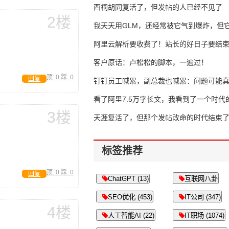
西祠胡同复活了，但发帖的人已经不见了
2楼
我天天用GLM，还经常被它气到爆炸，但它
16万亿
阿里云解析要收费了！站长的好日子要结
客户原话：卢松松的脚本，一遍过！
顶:
0
踩:
0
回复
钉钉员工喊累，副总裁也喊累：问题可能
了
看了阿里7.5万字长文，我看到了一个时代
3楼
天涯复活了，但那个发帖改命的时代结束
标签推荐
顶:
0
踩:
0
回复
ChatGPT (13)
互联网八卦
SEO优化 (453)
IT公司 (347)
4楼
人工智能AI (22)
IT职场 (1074)