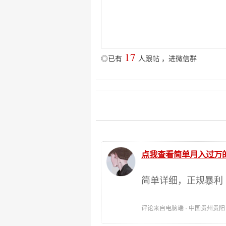
17
◎已有
人跟帖
，
进微信群
点我查看简单月入过万
简单详细，正规暴利
评论来自电脑端 · 中国贵州贵阳 时间: