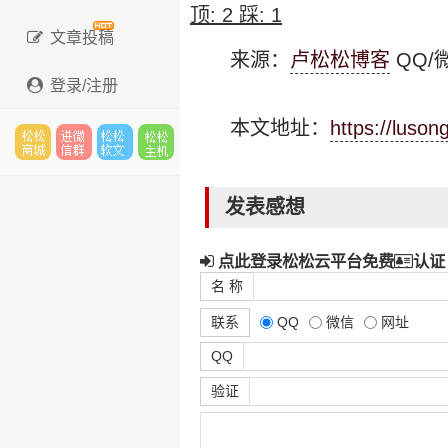
顶:
2
踩:
1
文章投稿
来源：
卢松松博客
QQ/微
登录/注册
本文地址：
https://luso
松松
进微
松松
松松
发表感想
点此登录松松云平台免费
认证
云市
信群
软文
云主
名 称
联系
QQ
微信
网址
QQ
场
机
验证