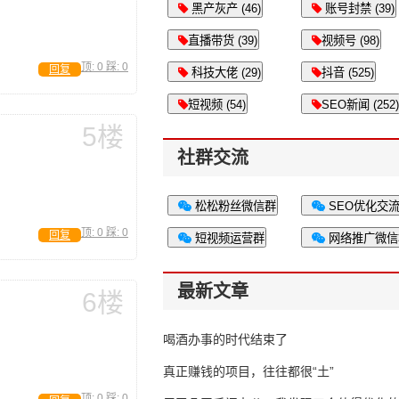
黑产灰产 (46)
账号封禁 (39)
直播带货 (39)
视频号 (98)
顶:
0
踩:
0
回复
科技大佬 (29)
抖音 (525)
短视频 (54)
SEO新闻 (252)
5楼
社群交流
松松粉丝微信群
SEO优化交
顶:
0
踩:
0
回复
短视频运营群
网络推广微信
最新文章
6楼
喝酒办事的时代结束了
真正赚钱的项目，往往都很“土”
顶:
0
踩:
0