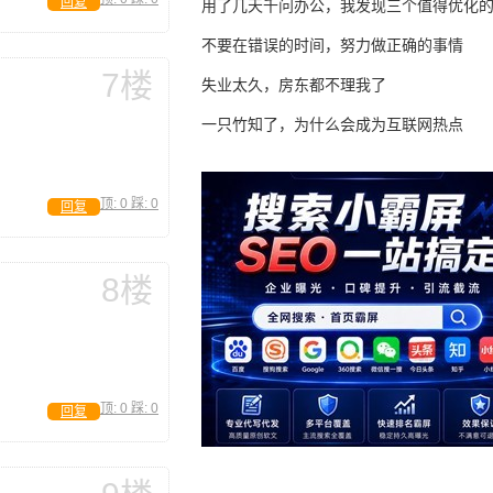
回复
用了几天千问办公，我发现三个值得优化
不要在错误的时间，努力做正确的事情
7楼
失业太久，房东都不理我了
一只竹知了，为什么会成为互联网热点
顶:
0
踩:
0
回复
8楼
顶:
0
踩:
0
回复