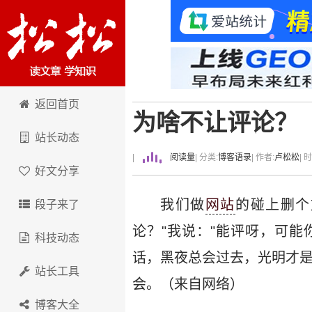
卢松松博客
返回首页
为啥不让评论？
站长动态
|
阅读量
| 分类:
博客语录
| 作者:
卢松松
| 
好文分享
我们做
网站
的碰上删个
段子来了
论？"我说："能评呀，可能
科技动态
话，黑夜总会过去，光明才是
站长工具
会。（来自网络）
博客大全