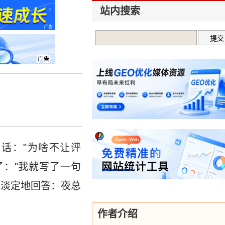
站内搜索
话："为啥不让评
了："我就写了一句
我淡定地回答：夜总
作者介绍