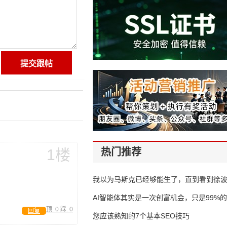
1楼
热门推荐
我以为马斯克已经够能生了，直到看到徐
AI智能体其实是一次创富机会，只是99%
顶:
0
踩:
0
回复
错过了
您应该熟知的7个基本SEO技巧