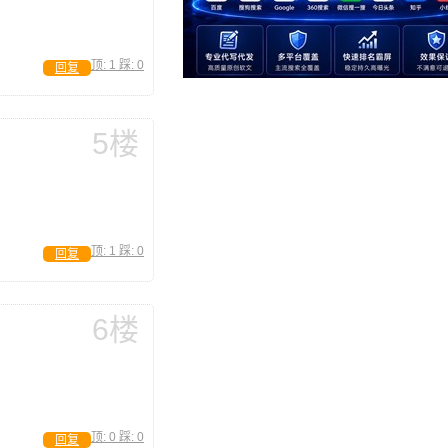
顶:
1
踩:
0
回复
5楼
顶:
1
踩:
0
回复
6楼
顶:
0
踩:
0
回复