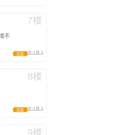
7楼
情不
顶:
2
踩:
0
回复
8楼
顶:
0
踩:
0
回复
9楼