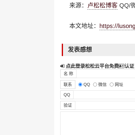
来源：
卢松松博客
QQ/微
本文地址：
https://luso
发表感想
点此登录松松云平台免费
认证
名 称
联系
QQ
微信
网址
QQ
验证