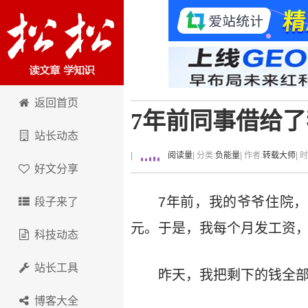
卢松松博客
返回首页
7年前同事借给
站长动态
|
阅读量
| 分类:
负能量
| 作者:
转载大师
| 
好文分享
7年前，我的爷爷住院
段子来了
元。于是，我每个月发工资，都
科技动态
站长工具
昨天，我把剩下的钱全部
博客大全