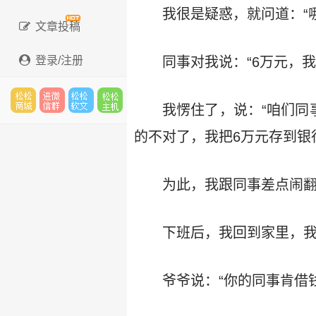
我很是疑惑，就问道：“
文章投稿
登录/注册
同事对我说：“6万元，
我愣住了，说：“咱们同
松松
进微
松松
松松
的不对了，我把6万元存到银
为此，我跟同事差点闹
云市
信群
软文
云主
下班后，我回到家里，我
场
机
爷爷说：“你的同事肯借