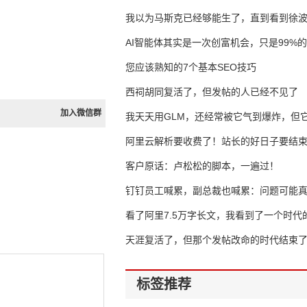
我以为马斯克已经够能生了，直到看到徐
AI智能体其实是一次创富机会，只是99%
错过了
您应该熟知的7个基本SEO技巧
西祠胡同复活了，但发帖的人已经不见了
加入微信群
我天天用GLM，还经常被它气到爆炸，但它
16万亿
阿里云解析要收费了！站长的好日子要结
客户原话：卢松松的脚本，一遍过！
钉钉员工喊累，副总裁也喊累：问题可能
了
看了阿里7.5万字长文，我看到了一个时代
天涯复活了，但那个发帖改命的时代结束
标签推荐