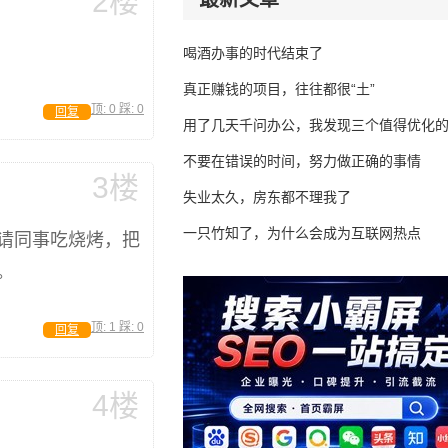
2楼
喝酒办事的时代结束了
真正赚钱的项目，往往都很“土”
顶:
0
踩:
0
回复
用了几天千问办公，我发现三个值得优化
不要在错误的时间，努力做正确的事情
3楼
失业太久，房东都不理我了
一只竹知了，为什么会成为互联网热点
请同事吃烧烤，把
。
顶:
1
踩:
0
回复
4楼