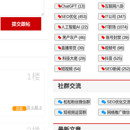
ChatGPT (13)
互联网八卦
SEO优化 (453)
IT公司 (347)
人工智能AI (22)
IT职场 (1074)
黑产灰产 (46)
账号封禁 (39)
直播带货 (39)
视频号 (98)
科技大佬 (29)
抖音 (525)
短视频 (54)
SEO新闻 (252)
1楼
社群交流
松松粉丝微信群
SEO优化交
顶:
0
踩:
0
回复
短视频运营群
网络推广微信
最新文章