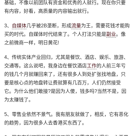
基础，不像以前团队有资金和优秀的人就行。现在你只要
有内容，好看，高质量的内容输出就行。
3、
自媒体
几乎被2B垄断，形成
流量
为王，需要花钱才能购
买的时代。自媒体时代结束了。个人打法只能是
副业
。像
之前微商一样，明日黄花!
4、传统实体产业回归，尤其是餐饮、酒店、娱乐、旅游、
交通等。这么说吧，我身边在餐饮酒店
工作
的人前三年亏
的钱几个月就赚回来了，还有很多人到处扩张找地盘，只
要是核心点的地盘转让费就算有几百万，人们仍然接受
它。为什么他们敢接?是因为人傻，钱多吗?当然不是，因
为太赚钱了。
5、零售业依然不景气。我有朋友就做了，相反，它有恶化
的趋势，因为很多人去香港买东西了。