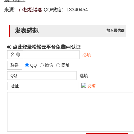
来源：
卢松松博客
QQ/微信：13340454
发表感想
加入微信群
点此登录松松云平台免费
认证
名 称
必填
联系
QQ
微信
网址
QQ
选填
验证
必填