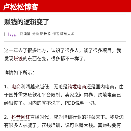
卢松松博客
赚钱的逻辑变了
|
阅读量
| 分类:
站长说
| 作者:
转载大师
这一年去了很多地方，认识了很多人，谈了很多项目。我
发现
赚钱
的东西在变，很多都不一样了。
详情如下所示：
1、
电商
利润越来越低，无论是
跨境电商
还是国内电商，由
于国外需求疲软和平台限制，卖家之间内卷，跨境电商已
经很惨了。国内的就不说了，PDD说明一切。
2、
抖音
网红
直播时代，成为培训行业的韭菜天下。我身边
有很多人被骗了，花钱培训，说可以赚大钱。真赚钱要有