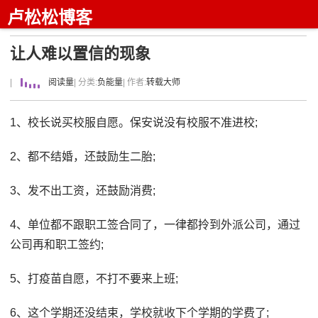
卢松松博客
让人难以置信的现象
|
阅读量
| 分类:
负能量
| 作者:
转载大师
1、校长说买校服自愿。保安说没有校服不准进校;
2、都不结婚，还鼓励生二胎;
3、发不出工资，还鼓励消费;
4、单位都不跟职工签合同了，一律都拎到外派公司，通过
公司再和职工签约;
5、打疫苗自愿，不打不要来上班;
6、这个学期还没结束，学校就收下个学期的学费了;