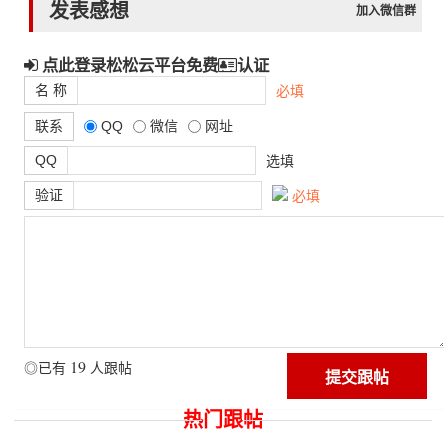
发表感想
加入微信群
点此登录松松云平台免费
认证
名 称
必填
联系
QQ
微信
网址
QQ
选填
验证
必填
19
◎已有
人跟帖
热门跟帖