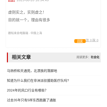
的的
2023-08-20 16:54:49
虚则实之，实则虚之！
目的就一个，理由有很多
跟帖来自电脑端 · 中国上海
顶:
0
踩:
0
回复
相关文章
阅读更多：
社会化
马驹桥和天通苑，北漂族的落脚地
知道为什么我们在非洲派驻援助医疗队吗?
2024年的风口行业有哪些？
过去35年只有5样东西跑赢了通胀