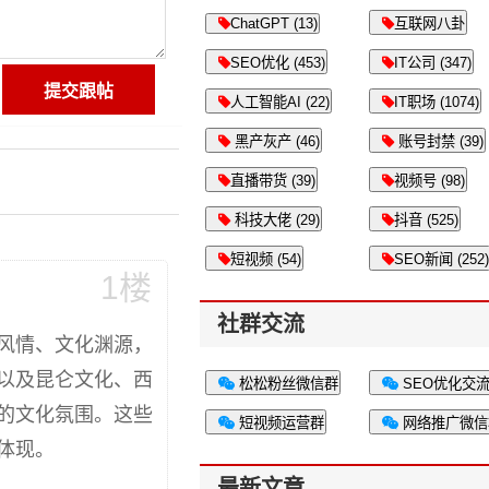
ChatGPT (13)
互联网八卦
SEO优化 (453)
IT公司 (347)
人工智能AI (22)
IT职场 (1074)
黑产灰产 (46)
账号封禁 (39)
直播带货 (39)
视频号 (98)
科技大佬 (29)
抖音 (525)
短视频 (54)
SEO新闻 (252)
1楼
社群交流
风情、文化渊源，
以及昆仑文化、西
松松粉丝微信群
SEO优化交
的文化氛围。这些
短视频运营群
网络推广微信
体现。
最新文章