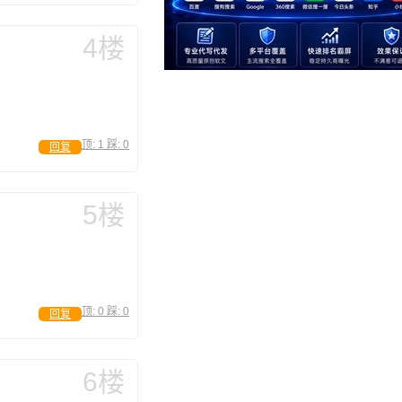
4楼
顶:
1
踩:
0
回复
5楼
顶:
0
踩:
0
回复
6楼