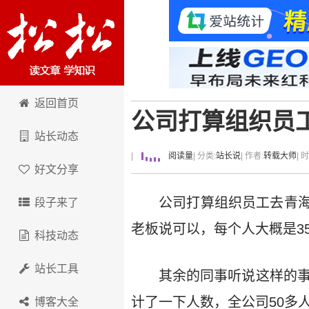
卢松松博客
返回首页
公司打算组织员
站长动态
|
阅读量
| 分类:
站长说
| 作者:
转载大师
| 
好文分享
公司打算组织员工去青
段子来了
老板说可以，每个人大概是35
科技动态
站长工具
其余的同事听说这样的事
计了一下人数，全公司50多
博客大全