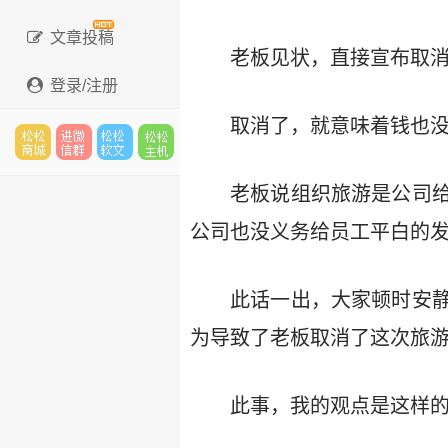
文章投稿
老板见状，直接宣布取
登录/注册
取消了，就意味着钱也
松松
进微
松松
松松
老板说组织旅游是公司
公司也没义务给员工平白的
云市
信群
软文
云主
此话一出，大家顿时安
为导致了老板取消了这次旅
场
机
此事，我的观点是这样