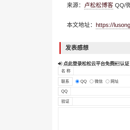
来源：
卢松松博客
QQ/微
本文地址：
https://luso
发表感想
点此登录松松云平台免费
认证
名 称
联系
QQ
微信
网址
QQ
验证