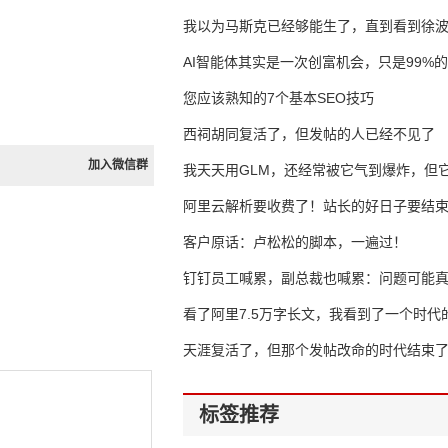
我以为马斯克已经够能生了，直到看到徐
AI智能体其实是一次创富机会，只是99%
错过了
您应该熟知的7个基本SEO技巧
西祠胡同复活了，但发帖的人已经不见了
加入微信群
我天天用GLM，还经常被它气到爆炸，但它
16万亿
阿里云解析要收费了！站长的好日子要结
客户原话：卢松松的脚本，一遍过！
钉钉员工喊累，副总裁也喊累：问题可能
了
看了阿里7.5万字长文，我看到了一个时代
天涯复活了，但那个发帖改命的时代结束
标签推荐