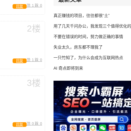
顶:
1
踩:
0
回复
真正赚钱的项目，往往都很“土”
2楼
用了几天千问办公，我发现三个值得优化
不要在错误的时间，努力做正确的事情
失业太久，房东都不理我了
一只竹知了，为什么会成为互联网热点
顶:
1
踩:
0
回复
AI 奇点即将到来
3楼
顶:
0
踩:
0
回复